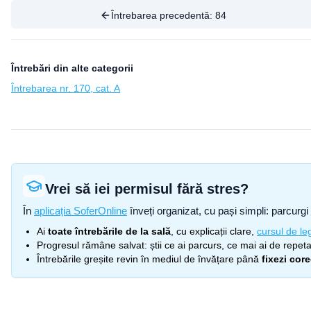
Întrebarea precedentă:
84
Întrebări din alte categorii
Întrebarea nr. 170, cat. A
Vrei să iei permisul fără stres?
În
aplicația SoferOnline
înveți organizat, cu pași simpli: parcurgi 
Ai
toate întrebările de la sală
, cu explicații clare,
cursul de leg
Progresul rămâne salvat: știi ce ai parcurs, ce mai ai de repetat
Întrebările greșite revin în mediul de învățare până
fixezi cor