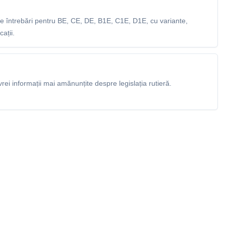
 întrebări pentru BE, CE, DE, B1E, C1E, D1E, cu variante,
ații.
rei informații mai amănunțite despre legislația rutieră.