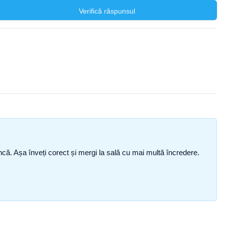
Verifică răspunsul
i încă. Așa înveți corect și mergi la sală cu mai multă încredere.