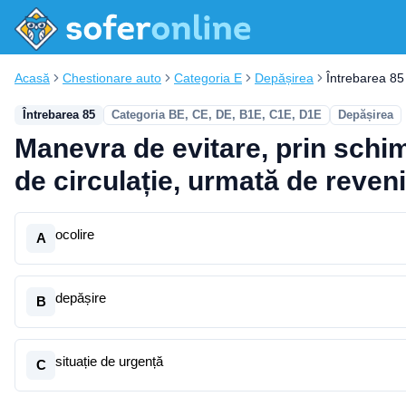
Acasă
Chestionare auto
Categoria E
Depășirea
Întrebarea 85
Întrebarea 85
Categoria BE, CE, DE, B1E, C1E, D1E
Depășirea
Manevra de evitare, prin schim
de circulație, urmată de reveni
ocolire
A
depășire
B
situație de urgență
C