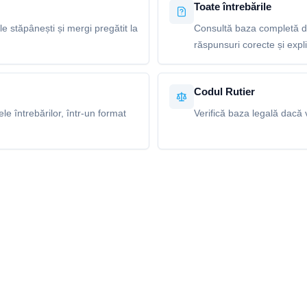
Toate întrebările
le stăpânești și mergi pregătit la
Consultă baza completă de
răspunsuri corecte și explic
Codul Rutier
e întrebărilor, într-un format
Verifică baza legală dacă v