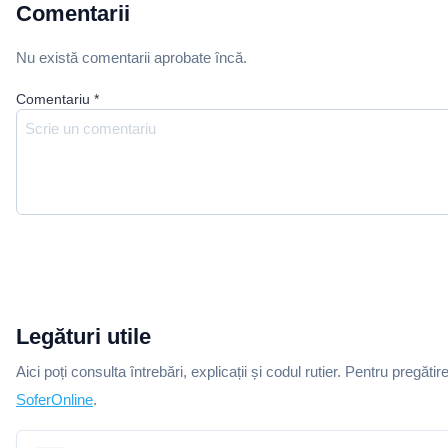
Comentarii
Nu există comentarii aprobate încă.
Comentariu
*
Legături utile
Aici poți consulta întrebări, explicații și codul rutier. Pentru pregătir
SoferOnline
.