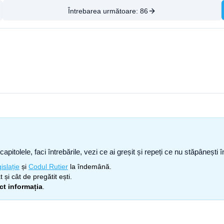
Întrebarea următoare:
86
capitolele, faci întrebările, vezi ce ai greșit și repeți ce nu stăpâneșt
islație
și
Codul Rutier
la îndemână.
 și cât de pregătit ești.
ect informația
.