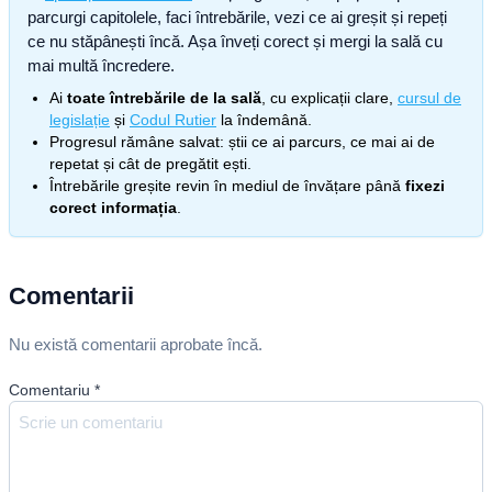
parcurgi capitolele, faci întrebările, vezi ce ai greșit și repeți
ce nu stăpânești încă. Așa înveți corect și mergi la sală cu
mai multă încredere.
Ai
toate întrebările de la sală
, cu explicații clare,
cursul de
legislație
și
Codul Rutier
la îndemână.
Progresul rămâne salvat: știi ce ai parcurs, ce mai ai de
repetat și cât de pregătit ești.
Întrebările greșite revin în mediul de învățare până
fixezi
corect informația
.
Comentarii
Nu există comentarii aprobate încă.
Comentariu
*