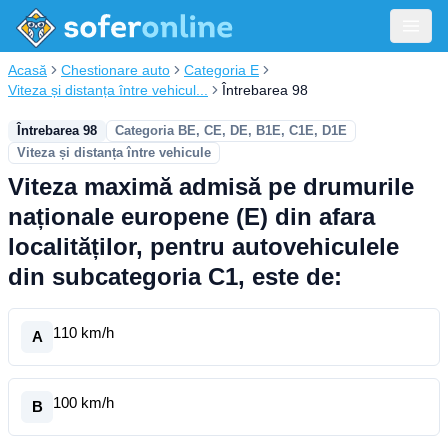
Acasă
Chestionare auto
Categoria E
Viteza și distanța între vehicul...
Întrebarea 98
Întrebarea 98
Categoria BE, CE, DE, B1E, C1E, D1E
Viteza și distanța între vehicule
Viteza maximă admisă pe drumurile
naționale europene (E) din afara
localităților, pentru autovehiculele
din subcategoria C1, este de:
110 km/h
A
100 km/h
B