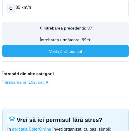
80 km/h
C
Întrebarea precedentă:
97
Întrebarea următoare:
99
Verifică răspunsul
Întrebări din alte categorii
Întrebarea nr. 192, cat. A
Vrei să iei permisul fără stres?
În
aplicația SoferOnline
înveți organizat, cu pași simpli: