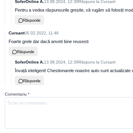
SoferOnline A.
13.08.2024, 12:39
Răspuns la
Cursant
Pentru a vedea răspunsurile greșite, vă rugăm să folosiți mod
Răspunde
Cursant
05.02.2022, 11:46
Foarte grele dar dacă anveti bine reusesti
Răspunde
SoferOnline A.
13.08.2024, 12:39
Răspuns la
Cursant
Învață inteligent! Chestionarele noastre auto sunt actualizat
Răspunde
Comentariu
*