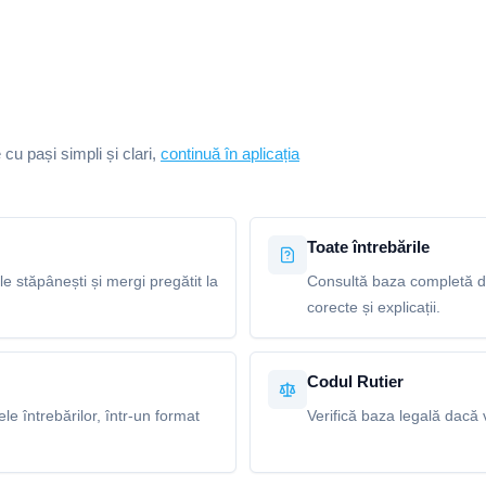
e cu pași simpli și clari,
continuă în aplicația
Toate întrebările
le stăpânești și mergi pregătit la
Consultă baza completă de
corecte și explicații.
Codul Rutier
e întrebărilor, într-un format
Verifică baza legală dacă v