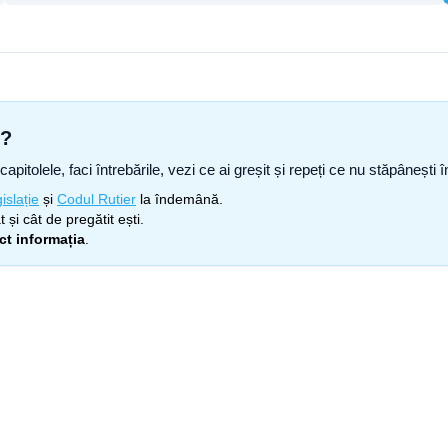
s?
capitolele, faci întrebările, vezi ce ai greșit și repeți ce nu stăpâneșt
islație
și
Codul Rutier
la îndemână.
 și cât de pregătit ești.
ect informația
.