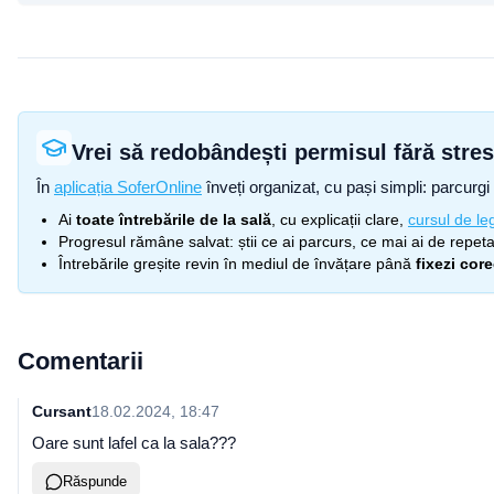
Vrei să redobândești permisul fără stre
În
aplicația SoferOnline
înveți organizat, cu pași simpli: parcurgi 
Ai
toate întrebările de la sală
, cu explicații clare,
cursul de leg
Progresul rămâne salvat: știi ce ai parcurs, ce mai ai de repetat
Întrebările greșite revin în mediul de învățare până
fixezi cor
Comentarii
Cursant
18.02.2024, 18:47
Oare sunt lafel ca la sala???
Răspunde