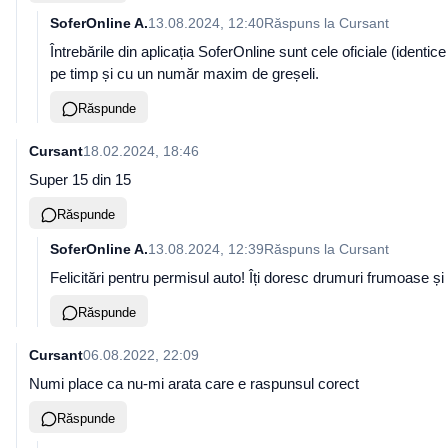
SoferOnline A.
13.08.2024, 12:40
Răspuns la
Cursant
Întrebările din aplicația SoferOnline sunt cele oficiale (identic
pe timp și cu un număr maxim de greșeli.
Răspunde
Cursant
18.02.2024, 18:46
Super 15 din 15
Răspunde
SoferOnline A.
13.08.2024, 12:39
Răspuns la
Cursant
Felicitări pentru permisul auto! Îți doresc drumuri frumoase și
Răspunde
Cursant
06.08.2022, 22:09
Numi place ca nu-mi arata care e raspunsul corect
Răspunde