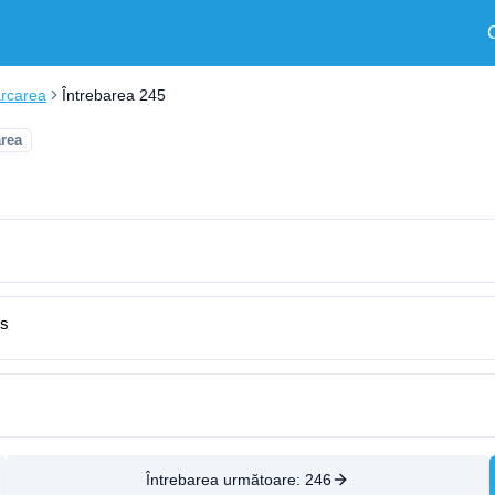
arcarea
Întrebarea 245
area
os
Întrebarea următoare:
246