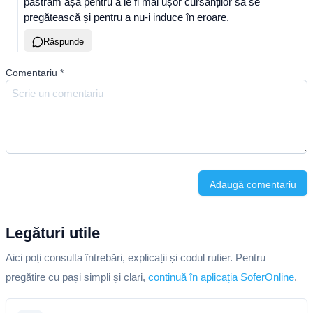
păstram așa pentru a le fi mai ușor cursanților să se
pregătească și pentru a nu-i induce în eroare.
Răspunde
Comentariu
*
Adaugă comentariu
Legături utile
Aici poți consulta întrebări, explicații și codul rutier. Pentru
pregătire cu pași simpli și clari,
continuă în aplicația SoferOnline
.