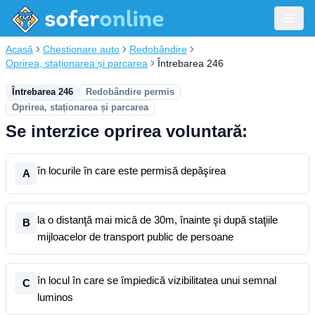
Acasă
Chestionare auto
Redobândire
Oprirea, staționarea și parcarea
Întrebarea 246
Întrebarea 246
Redobândire permis
Oprirea, staționarea și parcarea
Se interzice oprirea voluntară:
în locurile în care este permisă depăşirea
A
la o distanţă mai mică de 30m, înainte şi după staţiile
B
mijloacelor de transport public de persoane
în locul în care se împiedică vizibilitatea unui semnal
C
luminos