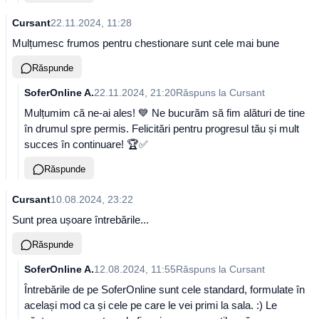
Cursant
22.11.2024, 11:28
Mulțumesc frumos pentru chestionare sunt cele mai bune
Răspunde
SoferOnline A.
22.11.2024, 21:20
Răspuns la
Cursant
Mulțumim că ne-ai ales! 💙 Ne bucurăm să fim alături de tine
în drumul spre permis. Felicitări pentru progresul tău și mult
succes în continuare! 🏆✅
Răspunde
Cursant
10.08.2024, 23:22
Sunt prea ușoare întrebările...
Răspunde
SoferOnline A.
12.08.2024, 11:55
Răspuns la
Cursant
Întrebările de pe SoferOnline sunt cele standard, formulate în
același mod ca și cele pe care le vei primi la sala. :) Le