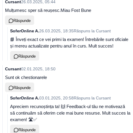
Cursant
26.03.2025, 05:44
Mulțumesc sper să reușesc.Miau Fost Bune
Răspunde
SoferOnline A.
26.03.2025, 18:35
Răspuns la
Cursant
📘 Înveți exact ce vei primi la examen! Întrebările sunt oficiale
și mereu actualizate pentru anul în curs. Mult succes!
Răspunde
Cursant
02.01.2025, 18:50
Sunt ok chestionarele
Răspunde
SoferOnline A.
03.01.2025, 20:58
Răspuns la
Cursant
Apreciem recunoștința ta! 🙌 Feedback-ul tău ne motivează
să continuăm să oferim cele mai bune resurse. Mult succes la
examen! 🛣️✅
Răspunde