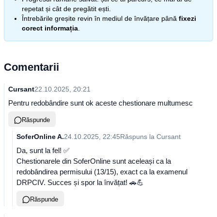
repetat și cât de pregătit ești.
Întrebările greșite revin în mediul de învățare până
fixezi
corect informația
.
Comentarii
Cursant
22.10.2025, 20:21
Pentru redobândire sunt ok aceste chestionare multumesc
Răspunde
SoferOnline A.
24.10.2025, 22:45
Răspuns la
Cursant
Da, sunt la fel! ✅
Chestionarele din SoferOnline sunt aceleași ca la
redobândirea permisului (13/15), exact ca la examenul
DRPCIV. Succes și spor la învățat! 🚗💪
Răspunde