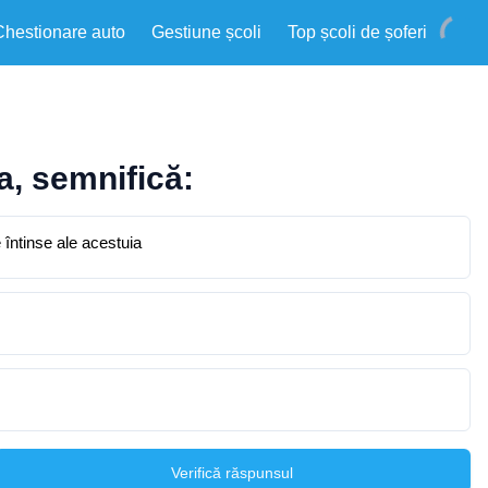
Chestionare auto
Gestiune școli
Top școli de șoferi
ia, semnifică:
e întinse ale acestuia
Verifică răspunsul