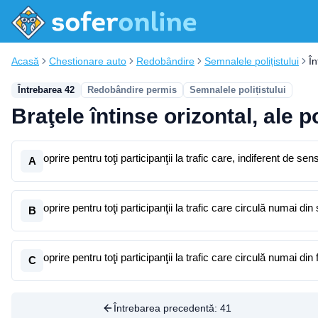
Acasă
Chestionare auto
Redobândire
Semnalele polițistului
Î
Întrebarea 42
Redobândire permis
Semnalele polițistului
Braţele întinse orizontal, ale po
oprire pentru toţi participanţii la trafic care, indiferent de se
A
oprire pentru toţi participanţii la trafic care circulă numai di
B
oprire pentru toţi participanţii la trafic care circulă numai din
C
Întrebarea precedentă:
41