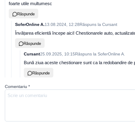
foarte utile multumesc
Răspunde
SoferOnline A.
13.08.2024, 12:28
Răspuns la
Cursant
Învățarea eficientă începe aici! Chestionarele auto, actualizat
Răspunde
Cursant
25.09.2025, 10:15
Răspuns la
SoferOnline A.
Bună ziua aceste chestionare sunt ca la redobandire de
Răspunde
Comentariu
*