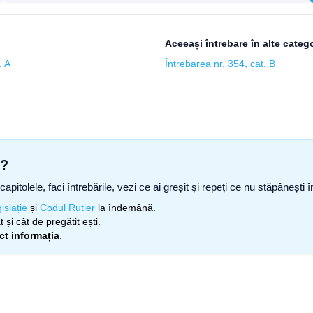
Aceeași întrebare în alte catego
. A
Întrebarea nr. 354, cat. B
s?
capitolele, faci întrebările, vezi ce ai greșit și repeți ce nu stăpâneșt
islație
și
Codul Rutier
la îndemână.
 și cât de pregătit ești.
ect informația
.