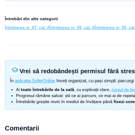
Întrebări din alte categorii
Întrebarea nr. 97, cat. A
Întrebarea nr. 99, cat. A
Întrebarea nr. 95, cat
Vrei să redobândești permisul fără stre
În
aplicația SoferOnline
înveți organizat, cu pași simpli: parcurgi 
Ai
toate întrebările de la sală
, cu explicații clare,
cursul de leg
Progresul rămâne salvat: știi ce ai parcurs, ce mai ai de repetat
Întrebările greșite revin în mediul de învățare până
fixezi cor
Comentarii