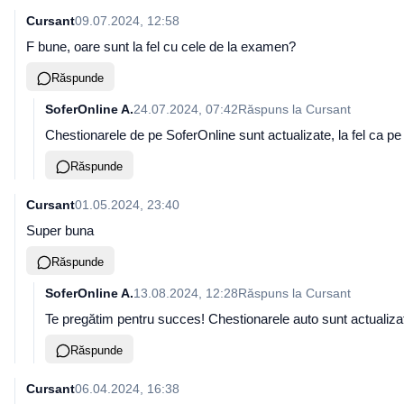
Cursant
09.07.2024, 12:58
F bune, oare sunt la fel cu cele de la examen?
Răspunde
SoferOnline A.
24.07.2024, 07:42
Răspuns la
Cursant
Chestionarele de pe SoferOnline sunt actualizate, la fel ca p
Răspunde
Cursant
01.05.2024, 23:40
Super buna
Răspunde
SoferOnline A.
13.08.2024, 12:28
Răspuns la
Cursant
Te pregătim pentru succes! Chestionarele auto sunt actualizat
Răspunde
Cursant
06.04.2024, 16:38