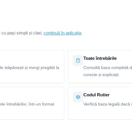
e cu pași simpli și clari,
continuă în aplicația
Toate întrebările
le stăpânești și mergi pregătit la
Consultă baza completă de
corecte și explicații.
Codul Rutier
e întrebărilor, într-un format
Verifică baza legală dacă v