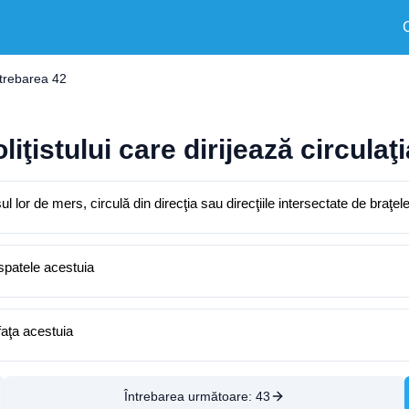
ntrebarea 42
liţistului care dirijează circulaţ
nsul lor de mers, circulă din direcţia sau direcţiile intersectate de braţel
n spatele acestuia
 faţa acestuia
Întrebarea următoare:
43