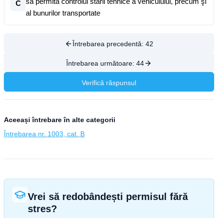
să permită controlul stării tehnice a vehiculului, precum şi
C
al bunurilor transportate
Întrebarea precedentă:
42
Întrebarea următoare:
44
Verifică răspunsul
Aceeași întrebare în alte categorii
Întrebarea nr. 1003, cat. B
Vrei să redobândești permisul fără
stres?