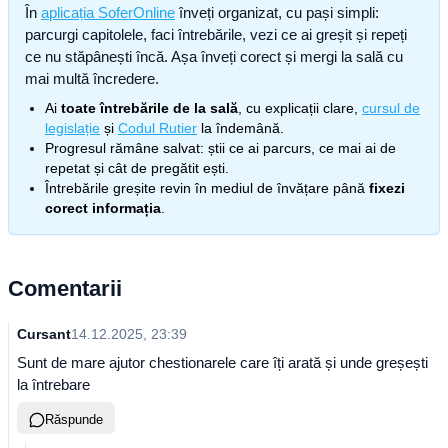
În
aplicația SoferOnline
înveți organizat, cu pași simpli:
parcurgi capitolele, faci întrebările, vezi ce ai greșit și repeți
ce nu stăpânești încă. Așa înveți corect și mergi la sală cu
mai multă încredere.
Ai
toate întrebările de la sală
, cu explicații clare,
cursul de
legislație
și
Codul Rutier
la îndemână.
Progresul rămâne salvat: știi ce ai parcurs, ce mai ai de
repetat și cât de pregătit ești.
Întrebările greșite revin în mediul de învățare până
fixezi
corect informația
.
Comentarii
Cursant
14.12.2025, 23:39
Sunt de mare ajutor chestionarele care îți arată și unde greșești
la întrebare
Răspunde