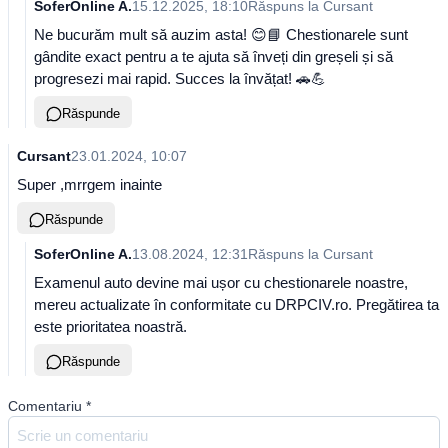
SoferOnline A.
15.12.2025, 18:10
Răspuns la
Cursant
Ne bucurăm mult să auzim asta! 😊📘 Chestionarele sunt
gândite exact pentru a te ajuta să înveți din greșeli și să
progresezi mai rapid. Succes la învățat! 🚗💪
Răspunde
Cursant
23.01.2024, 10:07
Super ,mrrgem inainte
Răspunde
SoferOnline A.
13.08.2024, 12:31
Răspuns la
Cursant
Examenul auto devine mai ușor cu chestionarele noastre,
mereu actualizate în conformitate cu DRPCIV.ro. Pregătirea ta
este prioritatea noastră.
Răspunde
Comentariu
*