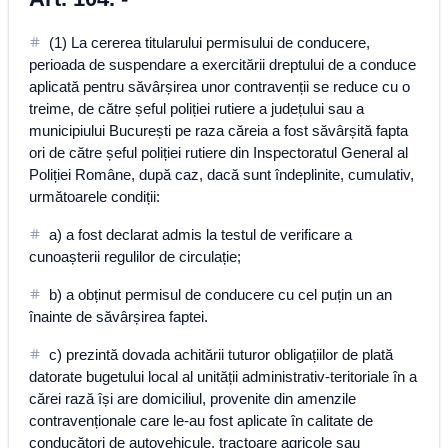
(1) La cererea titularului permisului de conducere,
perioada de suspendare a exercitării dreptului de a conduce
aplicată pentru săvârșirea unor contravenții se reduce cu o
treime, de către șeful poliției rutiere a județului sau a
municipiului București pe raza căreia a fost săvârșită fapta
ori de către șeful poliției rutiere din Inspectoratul General al
Poliției Române, după caz, dacă sunt îndeplinite, cumulativ,
următoarele condiții:
a) a fost declarat admis la testul de verificare a
cunoașterii regulilor de circulație;
b) a obținut permisul de conducere cu cel puțin un an
înainte de săvârșirea faptei.
c) prezintă dovada achitării tuturor obligațiilor de plată
datorate bugetului local al unității administrativ-teritoriale în a
cărei rază își are domiciliul, provenite din amenzile
contravenționale care le-au fost aplicate în calitate de
conducători de autovehicule, tractoare agricole sau