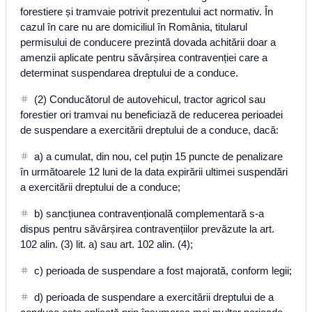
forestiere și tramvaie potrivit prezentului act normativ. În
cazul în care nu are domiciliul în România, titularul
permisului de conducere prezintă dovada achitării doar a
amenzii aplicate pentru săvârșirea contravenției care a
determinat suspendarea dreptului de a conduce.
(2) Conducătorul de autovehicul, tractor agricol sau
forestier ori tramvai nu beneficiază de reducerea perioadei
de suspendare a exercitării dreptului de a conduce, dacă:
a) a cumulat, din nou, cel puțin 15 puncte de penalizare
în următoarele 12 luni de la data expirării ultimei suspendări
a exercitării dreptului de a conduce;
b) sancțiunea contravențională complementară s-a
dispus pentru săvârșirea contravențiilor prevăzute la art.
102 alin. (3) lit. a) sau art. 102 alin. (4);
c) perioada de suspendare a fost majorată, conform legii;
d) perioada de suspendare a exercitării dreptului de a