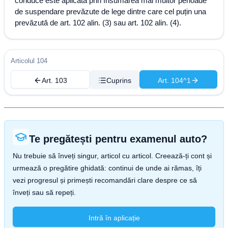
conduce este aplicată prin însumarea mai multor perioade
de suspendare prevăzute de lege dintre care cel puțin una
prevăzută de art. 102 alin. (3) sau art. 102 alin. (4).
Articolul 104
Art. 103
Cuprins
Art. 104^1
Te pregătești pentru examenul auto?
Nu trebuie să înveți singur, articol cu articol. Creează-ți cont și
urmează o pregătire ghidată: continui de unde ai rămas, îți
vezi progresul și primești recomandări clare despre ce să
înveți sau să repeți.
Intră în aplicație