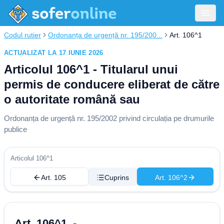
Codul rutier
Ordonanța de urgență nr. 195/200...
Art. 106^1
ACTUALIZAT LA 17 IUNIE 2026
Articolul 106^1 - Titularul unui
permis de conducere eliberat de către
o autoritate română sau
Ordonanța de urgență nr. 195/2002 privind circulația pe drumurile
publice
Articolul 106^1
Art. 105
Cuprins
Art. 106^2
Art. 106^1. -