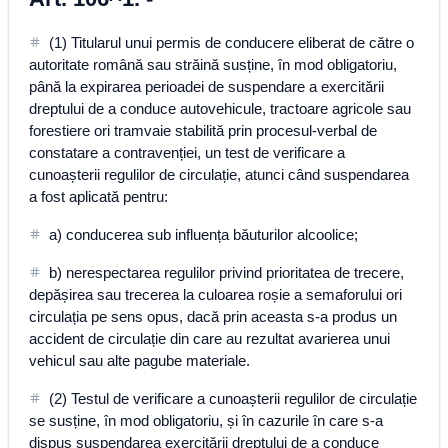
(1) Titularul unui permis de conducere eliberat de către o
autoritate română sau străină susține, în mod obligatoriu,
până la expirarea perioadei de suspendare a exercitării
dreptului de a conduce autovehicule, tractoare agricole sau
forestiere ori tramvaie stabilită prin procesul-verbal de
constatare a contravenției, un test de verificare a
cunoașterii regulilor de circulație, atunci când suspendarea
a fost aplicată pentru:
a) conducerea sub influența băuturilor alcoolice;
b) nerespectarea regulilor privind prioritatea de trecere,
depășirea sau trecerea la culoarea roșie a semaforului ori
circulația pe sens opus, dacă prin aceasta s-a produs un
accident de circulație din care au rezultat avarierea unui
vehicul sau alte pagube materiale.
(2) Testul de verificare a cunoașterii regulilor de circulație
se susține, în mod obligatoriu, și în cazurile în care s-a
dispus suspendarea exercitării dreptului de a conduce