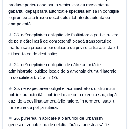
produse periculoase sau a vehiculelor cu masa și/sau
gabaritul depășit fără autorizație specială emisă în condițiile
legii ori pe alte trasee decât cele stabilite de autoritatea
competentă;
23. neîndeplinirea obligației de înștiințare a poliției rutiere
de pe a cărei rază de competență pleacă transportul de
mărfuri sau produse periculoase cu privire la traseul stabilit
și localitatea de destinație;
24. neîndeplinirea obligației de către autoritățile
administrației publice locale de a amenaja drumuri laterale
în condițiile art. 71 alin. (2);
25. nerespectarea obligației administratorului drumului
public sau autorității publice locale de a executa sau, după
caz, de a desființa amenajările rutiere, în termenul stabilit
împreună cu poliția rutieră;
26. punerea în aplicare a planurilor de urbanism
generale, zonale sau de detaliu, fără ca acestea să fie