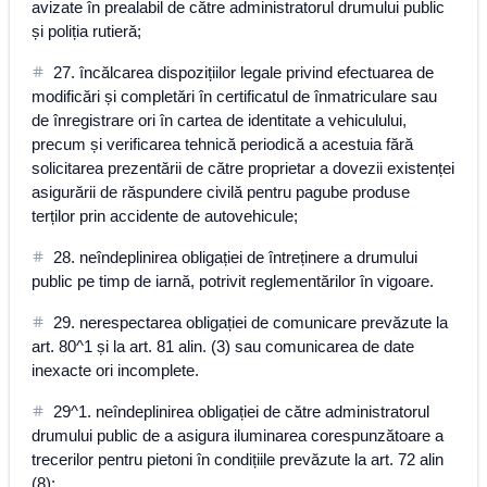
avizate în prealabil de către administratorul drumului public
și poliția rutieră;
27. încălcarea dispozițiilor legale privind efectuarea de
modificări și completări în certificatul de înmatriculare sau
de înregistrare ori în cartea de identitate a vehiculului,
precum și verificarea tehnică periodică a acestuia fără
solicitarea prezentării de către proprietar a dovezii existenței
asigurării de răspundere civilă pentru pagube produse
terților prin accidente de autovehicule;
28. neîndeplinirea obligației de întreținere a drumului
public pe timp de iarnă, potrivit reglementărilor în vigoare.
29. nerespectarea obligației de comunicare prevăzute la
art. 80^1 și la art. 81 alin. (3) sau comunicarea de date
inexacte ori incomplete.
29^1. neîndeplinirea obligației de către administratorul
drumului public de a asigura iluminarea corespunzătoare a
trecerilor pentru pietoni în condițiile prevăzute la art. 72 alin
(8);