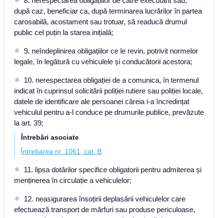
8. nerespectarea obligațiilor de către executant sau,
după caz, beneficiar ca, după terminarea lucrărilor în partea
carosabilă, acostament sau trotuar, să readucă drumul
public cel puțin la starea inițială;
9. neîndeplinirea obligațiilor ce le revin, potrivit normelor
legale, în legătură cu vehiculele și conducătorii acestora;
10. nerespectarea obligației de a comunica, în termenul
indicat în cuprinsul solicitării poliției rutiere sau poliției locale,
datele de identificare ale persoanei căreia i-a încredințat
vehiculul pentru a-l conduce pe drumurile publice, prevăzute
la art. 39;
Întrebări asociate
Întrebarea nr. 1061, cat. B
11. lipsa dotărilor specifice obligatorii pentru admiterea și
menținerea în circulație a vehiculelor;
12. neasigurarea însoțirii deplasării vehiculelor care
efectuează transport de mărfuri sau produse periculoase,