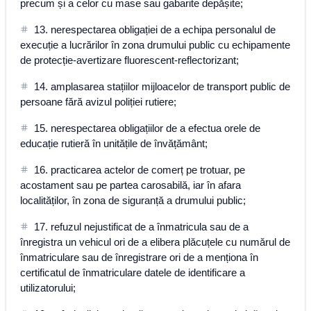
precum și a celor cu mase sau gabarite depășite;
13. nerespectarea obligației de a echipa personalul de
execuție a lucrărilor în zona drumului public cu echipamente
de protecție-avertizare fluorescent-reflectorizant;
14. amplasarea stațiilor mijloacelor de transport public de
persoane fără avizul poliției rutiere;
15. nerespectarea obligațiilor de a efectua orele de
educație rutieră în unitățile de învățământ;
16. practicarea actelor de comerț pe trotuar, pe
acostament sau pe partea carosabilă, iar în afara
localităților, în zona de siguranță a drumului public;
17. refuzul nejustificat de a înmatricula sau de a
înregistra un vehicul ori de a elibera plăcuțele cu numărul de
înmatriculare sau de înregistrare ori de a menționa în
certificatul de înmatriculare datele de identificare a
utilizatorului;