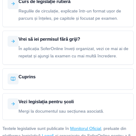
Curs de legislație rutieră
Regulile de circulație, explicate într-un format ușor de
parcurs și înțeles, pe capitole și focusat pe examen.
Vrei să iei permisul fără griji?
În aplicația SoferOnline înveți organizat, vezi ce mai ai de
repetat și ajungi la examen cu mai multă încredere.
Cuprins
Vezi legislația pentru școli
Mergi la documentul sau secțiunea asociată.
Textele legislative sunt publicate în
Monitorul Oficial
, preluate din
platforma legislativă
Lege6
și organizate de SoferOnline pentru a fi