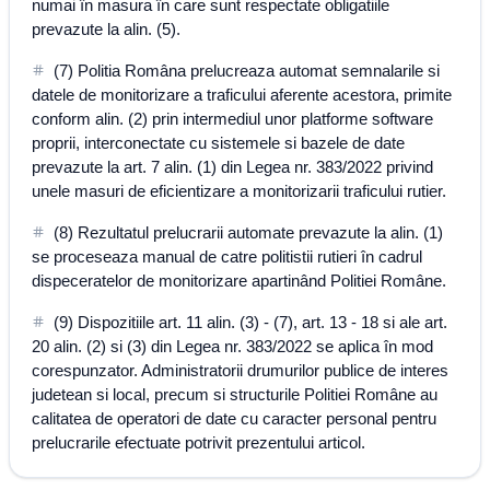
numai în masura în care sunt respectate obligatiile
prevazute la alin. (5).
(7) Politia Româna prelucreaza automat semnalarile si
datele de monitorizare a traficului aferente acestora, primite
conform alin. (2) prin intermediul unor platforme software
proprii, interconectate cu sistemele si bazele de date
prevazute la art. 7 alin. (1) din Legea nr. 383/2022 privind
unele masuri de eficientizare a monitorizarii traficului rutier.
(8) Rezultatul prelucrarii automate prevazute la alin. (1)
se proceseaza manual de catre politistii rutieri în cadrul
dispeceratelor de monitorizare apartinând Politiei Române.
(9) Dispozitiile art. 11 alin. (3) - (7), art. 13 - 18 si ale art.
20 alin. (2) si (3) din Legea nr. 383/2022 se aplica în mod
corespunzator. Administratorii drumurilor publice de interes
judetean si local, precum si structurile Politiei Române au
calitatea de operatori de date cu caracter personal pentru
prelucrarile efectuate potrivit prezentului articol.