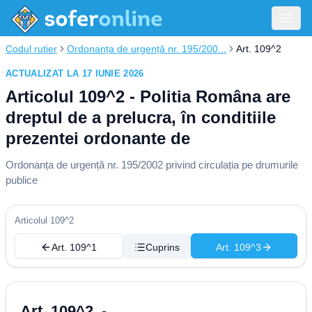
Codul rutier
Ordonanța de urgență nr. 195/200...
Art. 109^2
ACTUALIZAT LA 17 IUNIE 2026
Articolul 109^2 - Politia Româna are
dreptul de a prelucra, în conditiile
prezentei ordonante de
Ordonanța de urgență nr. 195/2002 privind circulația pe drumurile
publice
Articolul 109^2
Art. 109^1
Cuprins
Art. 109^3
Art. 109^2. -