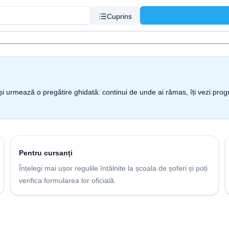
Cuprins
nt și urmează o pregătire ghidată: continui de unde ai rămas, îți vezi pro
Pentru cursanți
Înțelegi mai ușor regulile întâlnite la școala de șoferi și poți
verifica formularea lor oficială.