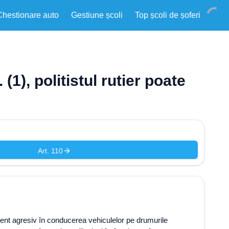
Chestionare auto
Gestiune școli
Top școli de șoferi
(1), politistul rutier poate
Art. 110
tament agresiv în conducerea vehiculelor pe drumurile