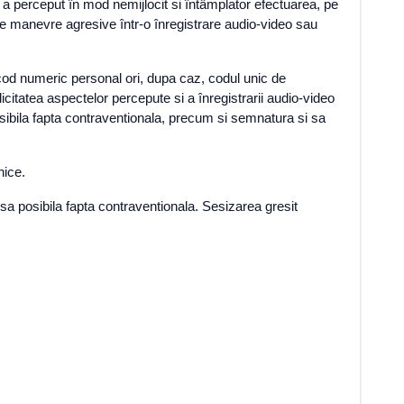
c ce a perceput în mod nemijlocit si întâmplator efectuarea, pe
ste manevre agresive într-o înregistrare audio-video sau
i cod numeric personal ori, dupa caz, codul unic de
icitatea aspectelor percepute si a înregistrarii audio-video
osibila fapta contraventionala, precum si semnatura si sa
nice.
insa posibila fapta contraventionala. Sesizarea gresit