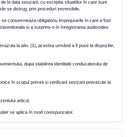
 la data sesizarii, cu exceptia situatiilor în care sunt
le se distrug, prin proceduri ireversibile.
1), se consemneaza obligatoriu împrejurarile în care a fost
traventionala si a surprins-o în înregistrarea audiovideo
revazuta la alin. (1), acestea urmând a fi puse la dispozitie,
enientului, dupa stabilirea identitatii conducatorului de
nice în scopul primirii si verificarii sesizarii prevazute la
entului articol.
i rutier se aplica în mod corespunzator.