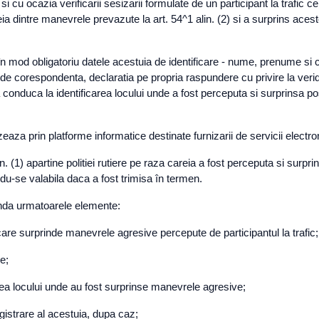
), si cu ocazia verificarii sesizarii formulate de un participant la trafi
eia dintre manevrele prevazute la art. 54^1 alin. (2) si a surprins ace
na în mod obligatoriu datele acestuia de identificare - nume, prenume s
 de corespondenta, declaratia pe propria raspundere cu privire la verid
 conduca la identificarea locului unde a fost perceputa si surprinsa p
eaza prin platforme informatice destinate furnizarii de servicii electro
. (1) apartine politiei rutiere pe raza careia a fost perceputa si surpr
ndu-se valabila daca a fost trimisa în termen.
inda urmatoarele elemente:
care surprinde manevrele agresive percepute de participantul la trafic;
e;
rea locului unde au fost surprinse manevrele agresive;
egistrare al acestuia, dupa caz;