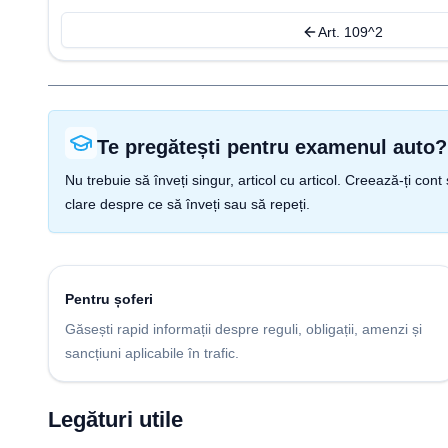
Art. 109^2
Te pregătești pentru examenul auto?
Nu trebuie să înveți singur, articol cu articol. Creează-ți co
clare despre ce să înveți sau să repeți.
Pentru șoferi
Găsești rapid informații despre reguli, obligații, amenzi și
sancțiuni aplicabile în trafic.
Legături utile