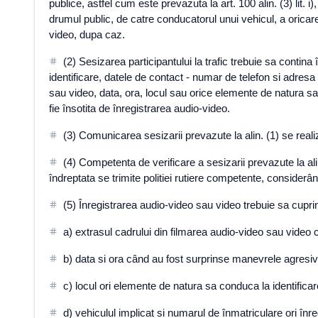
publice, astfel cum este prevazuta la art. 100 alin. (3) lit. i
drumul public, de catre conducatorul unui vehicul, a oricar
video, dupa caz.
(2) Sesizarea participantului la trafic trebuie sa conti
identificare, datele de contact - numar de telefon si adresa
sau video, data, ora, locul sau orice elemente de natura sa
fie însotita de înregistrarea audio-video.
(3) Comunicarea sesizarii prevazute la alin. (1) se realiz
(4) Competenta de verificare a sesizarii prevazute la alin
îndreptata se trimite politiei rutiere competente, considerâ
(5) Înregistrarea audio-video sau video trebuie sa cupr
a) extrasul cadrului din filmarea audio-video sau video 
b) data si ora când au fost surprinse manevrele agresiv
c) locul ori elemente de natura sa conduca la identifica
d) vehiculul implicat si numarul de înmatriculare ori înr