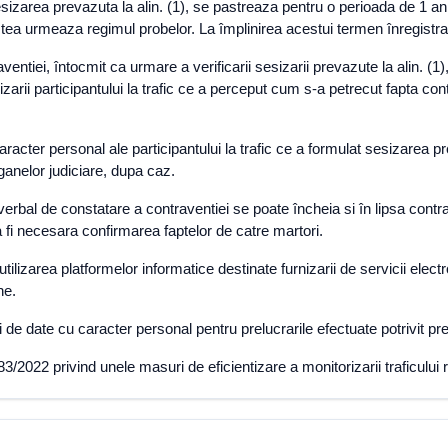
zarea prevazuta la alin. (1), se pastreaza pentru o perioada de 1 an de
stea urmeaza regimul probelor. La împlinirea acestui termen înregistrari
ventiei, întocmit ca urmare a verificarii sesizarii prevazute la alin. (
zarii participantului la trafic ce a perceput cum s-a petrecut fapta con
 caracter personal ale participantului la trafic ce a formulat sesizarea p
rganelor judiciare, dupa caz.
verbal de constatare a contraventiei se poate încheia si în lipsa contrav
 fi necesara confirmarea faptelor de catre martori.
tilizarea platformelor informatice destinate furnizarii de servicii electro
ne.
 de date cu caracter personal pentru prelucrarile efectuate potrivit prez
. 383/2022 privind unele masuri de eficientizare a monitorizarii traficulu