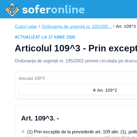
Codul rutier
Ordonanța de urgență nr. 195/200...
Art. 109^3
ACTUALIZAT LA 17 IUNIE 2026
Articolul 109^3 - Prin excepti
Ordonanța de urgență nr. 195/2002 privind circulația pe drumur
Articolul 109^3
Art. 109^2
Art. 109^3. -
(1) Prin exceptie de la prevederile art. 109 alin. (1), 