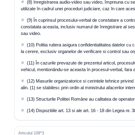
(8) Înregistrarea audio-video sau video, împreuna cu sesi
utilizate în cadrul unei proceduri judiciare, caz în care ace
(9) În cuprinsul procesului-verbal de constatare a contra
constatata aceasta, inclusiv numarul de înregistrare al sesi
sau video.
(10) Politia rutiera asigura confidentialitatea datelor cu
la cerere, exclusiv organelor de verificare si control sau o
(11) În cazurile prevazute de prezentul articol, procesul
vehicul, mentionându-se aceasta în procesul-verbal, fara a
(12) Masurile organizatorice si cerintele tehnice privind u
alin. (1) se stabilesc prin ordin al ministrului afacerilor inter
(13) Structurile Politiei Române au calitatea de operatori
(14) Dispozitiile art. 13 si ale art. 16 - 18 din Legea nr
Articolul 109^3