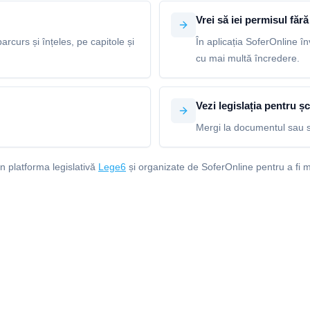
Vrei să iei permisul fără 
arcurs și înțeles, pe capitole și
În aplicația SoferOnline în
cu mai multă încredere.
Vezi legislația pentru șc
Mergi la documentul sau s
in platforma legislativă
Lege6
și organizate de SoferOnline pentru a fi m