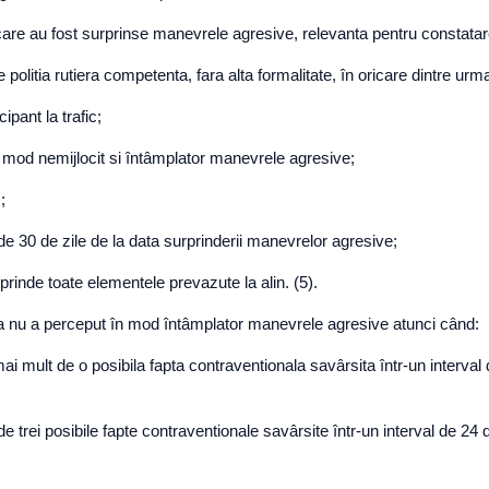
care au fost surprinse manevrele agresive, relevanta pentru constatar
politia rutiera competenta, fara alta formalitate, în oricare dintre urmat
pant la trafic;
 mod nemijlocit si întâmplator manevrele agresive;
;
 30 de zile de la data surprinderii manevrelor agresive;
prinde toate elementele prevazute la alin. (5).
a nu a perceput în mod întâmplator manevrele agresive atunci când:
mai mult de o posibila fapta contraventionala savârsita într-un interval
 de trei posibile fapte contraventionale savârsite într-un interval de 24