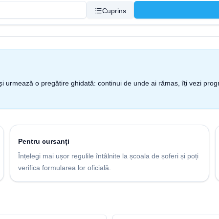
Cuprins
nt și urmează o pregătire ghidată: continui de unde ai rămas, îți vezi pro
Pentru cursanți
Înțelegi mai ușor regulile întâlnite la școala de șoferi și poți
verifica formularea lor oficială.