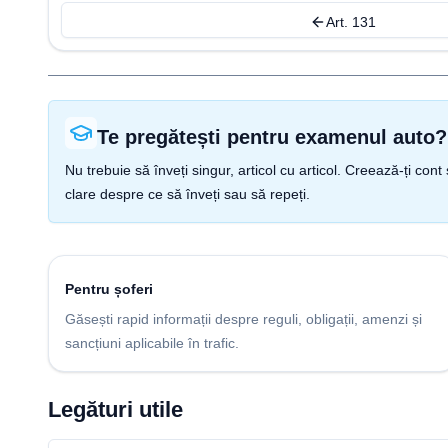
Art. 131
Te pregătești pentru examenul auto?
Nu trebuie să înveți singur, articol cu articol. Creează-ți co
clare despre ce să înveți sau să repeți.
Pentru șoferi
Găsești rapid informații despre reguli, obligații, amenzi și
sancțiuni aplicabile în trafic.
Legături utile