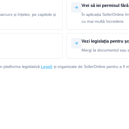
Vrei să iei permisul fără 
arcurs și înțeles, pe capitole și
În aplicația SoferOnline în
cu mai multă încredere.
Vezi legislația pentru șc
Mergi la documentul sau s
in platforma legislativă
Lege6
și organizate de SoferOnline pentru a fi m