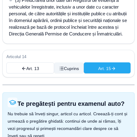
(3) Prelucrarea unor date din Registrul de evidență a
vehiculelor înregistrate, inclusiv a unor date cu caracter
personal, de către autoritățile și instituțiile publice cu atribuții
în domeniul apărării, ordinii publice și securității naționale se
realizează pe bază de protocol încheiat între acestea și
Direcția Generală Permise de Conducere și Înmatriculări.
Articolul 14
Art. 13
Cuprins
Art. 15
Te pregătești pentru examenul auto?
Nu trebuie să înveți singur, articol cu articol. Creează-ți cont și
urmează o pregătire ghidată: continui de unde ai rămas, îți
vezi progresul și primești recomandări clare despre ce să
înveți sau să repeți.