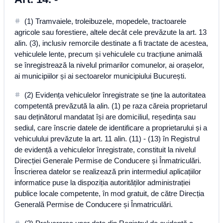
(1) Tramvaiele, troleibuzele, mopedele, tractoarele
agricole sau forestiere, altele decât cele prevăzute la art. 13
alin. (3), inclusiv remorcile destinate a fi tractate de acestea,
vehiculele lente, precum și vehiculele cu tracțiune animală
se înregistrează la nivelul primarilor comunelor, ai orașelor,
ai municipiilor și ai sectoarelor municipiului București.
(2) Evidența vehiculelor înregistrate se ține la autoritatea
competentă prevăzută la alin. (1) pe raza căreia proprietarul
sau deținătorul mandatat își are domiciliul, reședința sau
sediul, care înscrie datele de identificare a proprietarului și a
vehiculului prevăzute la art. 11 alin. (11) - (13) în Registrul
de evidență a vehiculelor înregistrate, constituit la nivelul
Direcției Generale Permise de Conducere și Înmatriculări.
Înscrierea datelor se realizează prin intermediul aplicațiilor
informatice puse la dispoziția autorităților administrației
publice locale competente, în mod gratuit, de către Direcția
Generală Permise de Conducere și Înmatriculări.