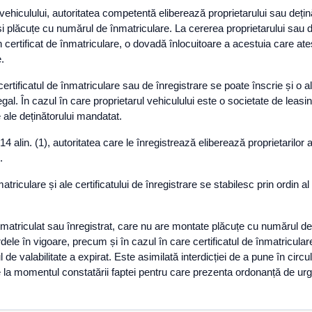
 vehiculului, autoritatea competentă eliberează proprietarului sau deți
i plăcuțe cu numărul de înmatriculare. La cererea proprietarului sau de
 certificat de înmatriculare, o dovadă înlocuitoare a acestuia care ate
.
certificatul de înmatriculare sau de înregistrare se poate înscrie și o 
egal. În cazul în care proprietarul vehiculului este o societate de leasi
e ale deținătorului mandatat.
. 14 alin. (1), autoritatea care le înregistrează eliberează proprietarilo
.
triculare și ale certificatului de înregistrare se stabilesc prin ordin al 
înmatriculat sau înregistrat, care nu are montate plăcuțe cu numărul de 
 în vigoare, precum și în cazul în care certificatul de înmatriculare 
 de valabilitate a expirat. Este asimilată interdicției de a pune în circ
 la momentul constatării faptei pentru care prezenta ordonanță de urge