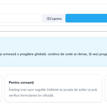
Cuprins
nt și urmează o pregătire ghidată: continui de unde ai rămas, îți vezi pro
Pentru cursanți
Înțelegi mai ușor regulile întâlnite la școala de șoferi și poți
verifica formularea lor oficială.