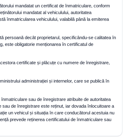
nătorului mandatat un certificat de înmatriculare, conform
ținătorului mandatat al vehiculului, autoritatea
stă înmatricularea vehiculului, valabilă până la emiterea
altă persoană decât proprietarul, specificându-se calitatea în
ng, este obligatorie menționarea în certificatul de
r acestora certificate și plăcuțe cu numere de înregistrare,
ministrului administrației și internelor, care se publică în
înmatriculare sau de înregistrare atribuite de autoritatea
sau de înregistrare este reținut, iar dovada înlocuitoare a
ulație un vehicul și situația în care conducătorul acestuia nu
nță prevede reținerea certificatului de înmatriculare sau