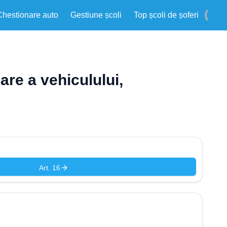
Chestionare auto
Gestiune școli
Top școli de șoferi
are a vehiculului,
Art. 16