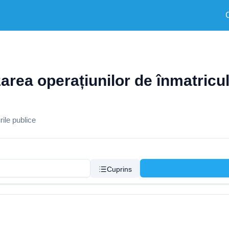
zarea operațiunilor de înmatricul
ile publice
Cuprins