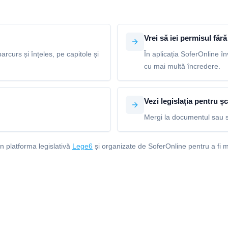
Vrei să iei permisul fără 
arcurs și înțeles, pe capitole și
În aplicația SoferOnline în
cu mai multă încredere.
Vezi legislația pentru șc
Mergi la documentul sau s
in platforma legislativă
Lege6
și organizate de SoferOnline pentru a fi m