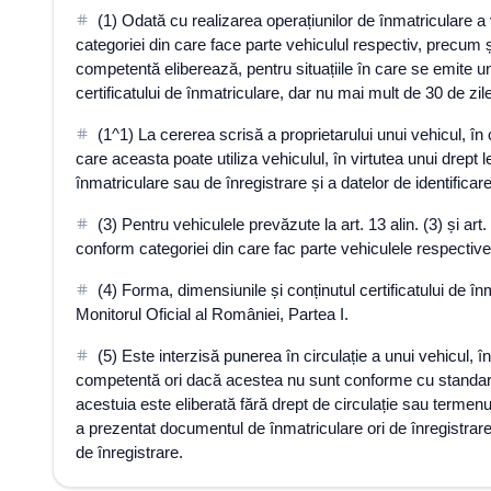
(1) Odată cu realizarea operațiunilor de înmatriculare a
categoriei din care face parte vehiculul respectiv, precum ș
competentă eliberează, pentru situațiile în care se emite un
certificatului de înmatriculare, dar nu mai mult de 30 de zile
(1^1) La cererea scrisă a proprietarului unui vehicul, în 
care aceasta poate utiliza vehiculul, în virtutea unui drept l
înmatriculare sau de înregistrare și a datelor de identificar
(3) Pentru vehiculele prevăzute la art. 13 alin. (3) și art
conform categoriei din care fac parte vehiculele respective
(4) Forma, dimensiunile și conținutul certificatului de înma
Monitorul Oficial al României, Partea I.
(5) Este interzisă punerea în circulație a unui vehicul, 
competentă ori dacă acestea nu sunt conforme cu standardele
acestuia este eliberată fără drept de circulație sau termenul
a prezentat documentul de înmatriculare ori de înregistrare
de înregistrare.