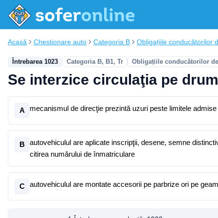
Acasă
Chestionare auto
Categoria B
Obligațiile conducătorilor d
Întrebarea 1023
Categoria B, B1, Tr
Obligațiile conducătorilor d
Se interzice circulaţia pe drum
mecanismul de direcţie prezintă uzuri peste limitele admise
A
autovehiculul are aplicate inscripţii, desene, semne distinc
B
citirea numărului de înmatriculare
autovehiculul are montate accesorii pe parbrize ori pe geamu
C