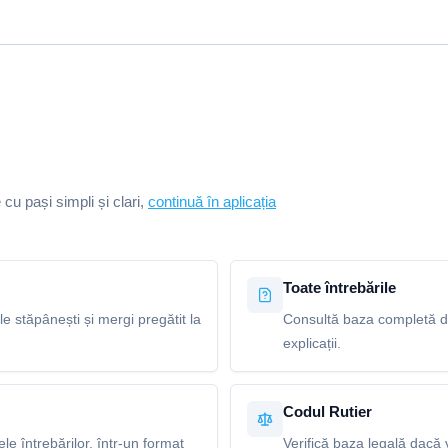
e cu pași simpli și clari,
continuă în aplicația
Toate întrebările
le stăpânești și mergi pregătit la
Consultă baza completă de 
explicații.
Codul Rutier
e întrebărilor, într-un format
Verifică baza legală dacă v