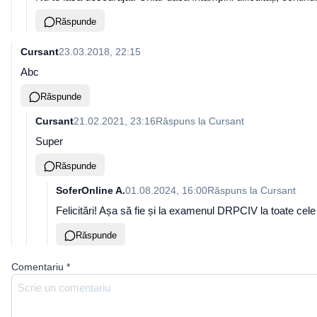
Răspunde
Cursant
23.03.2018, 22:15
Abc
Răspunde
Cursant
21.02.2021, 23:16
Răspuns la
Cursant
Super
Răspunde
SoferOnline A.
01.08.2024, 16:00
Răspuns la
Cursant
Felicitări! Așa să fie și la examenul DRPCIV la toate cele 
Răspunde
Comentariu
*