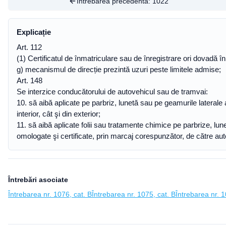
Întrebarea precedentă:
1022
Explicație
Art. 112
(1) Certificatul de înmatriculare sau de înregistrare ori dovadă în
g) mecanismul de direcție prezintă uzuri peste limitele admise;
Art. 148
Se interzice conducătorului de autovehicul sau de tramvai:
10. să aibă aplicate pe parbriz, lunetă sau pe geamurile laterale a
interior, cât şi din exterior;
11. să aibă aplicate folii sau tratamente chimice pe parbrize, lune
omologate şi certificate, prin marcaj corespunzător, de către au
Întrebări asociate
Întrebarea nr. 1076, cat. B
Întrebarea nr. 1075, cat. B
Întrebarea nr. 1