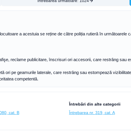
Întrebarea următoare:
1024
locuitoare a acestuia se reține de către poliția rutieră în următoarele c
fişe, reclame publicitare, înscrisuri ori accesorii, care restrâng sau e
tă ori pe geamurile laterale, care restrâng sau estompează vizibilitatea, 
toritatea competentă.
Întrebări din alte categorii
080, cat. B
Întrebarea nr. 319, cat. A