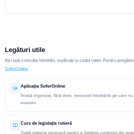
Legături utile
Aici poți consulta întrebări, explicații și codul rutier. Pentru pregătir
SoferOnline
.
Aplicația SoferOnline
Învață organizat, fără stres, revizuind întrebările pe care nu 
examen.
Curs de legislație rutieră
Toată materia necesară pentru a înțelege contextul din spatel