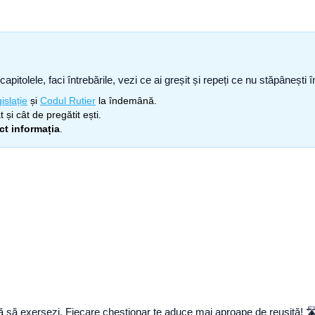
capitolele, faci întrebările, vezi ce ai greșit și repeți ce nu stăpâneșt
islație
și
Codul Rutier
la îndemână.
 și cât de pregătit ești.
ect informația
.
nuă să exersezi. Fiecare chestionar te aduce mai aproape de reușită! 🛣