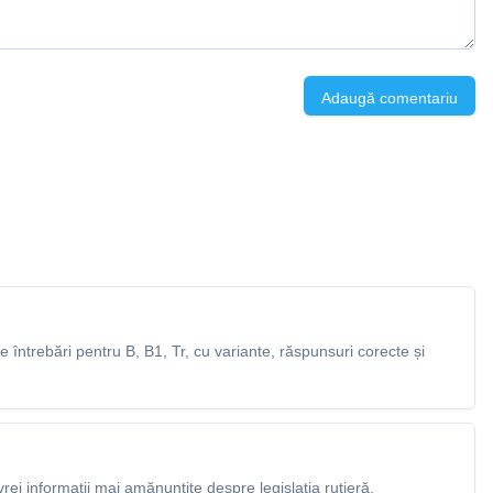
Adaugă comentariu
întrebări pentru B, B1, Tr, cu variante, răspunsuri corecte și
rei informații mai amănunțite despre legislația rutieră.