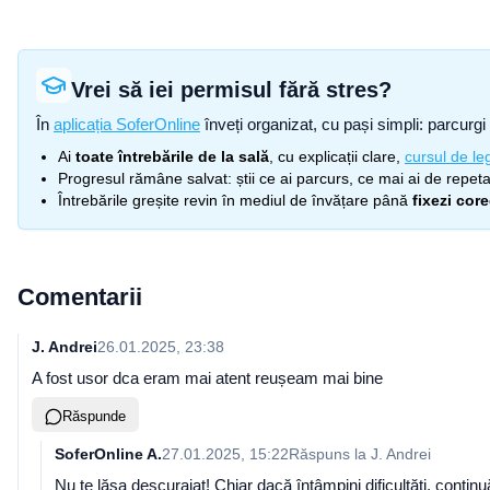
Vrei să iei permisul fără stres?
În
aplicația SoferOnline
înveți organizat, cu pași simpli: parcurgi 
Ai
toate întrebările de la sală
, cu explicații clare,
cursul de leg
Progresul rămâne salvat: știi ce ai parcurs, ce mai ai de repetat
Întrebările greșite revin în mediul de învățare până
fixezi cor
Comentarii
J. Andrei
26.01.2025, 23:38
A fost usor dca eram mai atent reușeam mai bine
Răspunde
SoferOnline A.
27.01.2025, 15:22
Răspuns la
J. Andrei
Nu te lăsa descurajat! Chiar dacă întâmpini dificultăți, conti