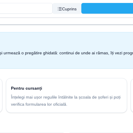
Cuprins
nt și urmează o pregătire ghidată: continui de unde ai rămas, îți vezi pro
Pentru cursanți
Înțelegi mai ușor regulile întâlnite la școala de șoferi și poți
verifica formularea lor oficială.