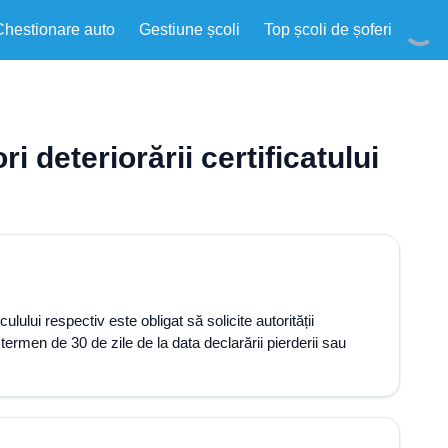
Chestionare auto
Gestiune școli
Top școli de șoferi
ri deteriorării certificatului
culului respectiv este obligat să solicite autorității
 termen de 30 de zile de la data declarării pierderii sau