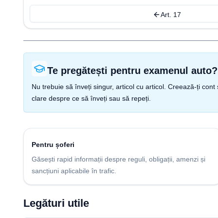
Art. 17
Te pregătești pentru examenul auto?
Nu trebuie să înveți singur, articol cu articol. Creează-ți co
clare despre ce să înveți sau să repeți.
Pentru șoferi
Găsești rapid informații despre reguli, obligații, amenzi și
sancțiuni aplicabile în trafic.
Legături utile