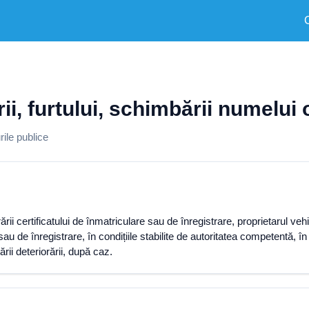
rii, furtului, schimbării numelui o
ile publice
rării certificatului de înmatriculare sau de înregistrare, proprietarul vehi
u de înregistrare, în condițiile stabilite de autoritatea competentă, în
ării deteriorării, după caz.