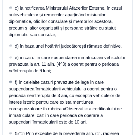
c) la notificarea Ministerului Afacerilor Externe, în cazul
autovehiculelor și remorcilor aparținând misiunilor
diplomatice, oficiilor consulare și membrilor acestora,
precum și altor organizații și persoane străine cu statut
diplomatic sau consular;
d) în baza unei hotărâri judecătorești rămase definitive.
e) în cazul în care suspendarea înmatricularii vehiculului
prevazuta la art. 11 alin. (4^3) a operat pentru o perioada
neîntrerupta de 9 luni;
f) în celelalte cazuri prevazute de lege în care
suspendarea înmatricularii vehiculului a operat pentru o
perioada neîntrerupta de 3 ani, cu exceptia vehiculelor de
interes istoric pentru care exista mentiunea
corespunzatoare în rubrica «Observatii» a certificatului de
înmatriculare, caz în care perioada de operare a
suspendarii înmatricularii este de 10 ani.
(5^1) Prin excepție de la prevederile alin. (1), radierea