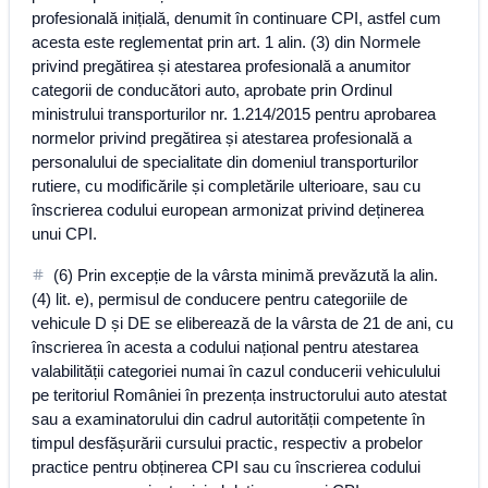
profesională inițială, denumit în continuare CPI, astfel cum
acesta este reglementat prin art. 1 alin. (3) din Normele
privind pregătirea și atestarea profesională a anumitor
categorii de conducători auto, aprobate prin Ordinul
ministrului transporturilor nr. 1.214/2015 pentru aprobarea
normelor privind pregătirea și atestarea profesională a
personalului de specialitate din domeniul transporturilor
rutiere, cu modificările și completările ulterioare, sau cu
înscrierea codului european armonizat privind deținerea
unui CPI.
(6) Prin excepție de la vârsta minimă prevăzută la alin.
(4) lit. e), permisul de conducere pentru categoriile de
vehicule D și DE se eliberează de la vârsta de 21 de ani, cu
înscrierea în acesta a codului național pentru atestarea
valabilității categoriei numai în cazul conducerii vehiculului
pe teritoriul României în prezența instructorului auto atestat
sau a examinatorului din cadrul autorității competente în
timpul desfășurării cursului practic, respectiv a probelor
practice pentru obținerea CPI sau cu înscrierea codului