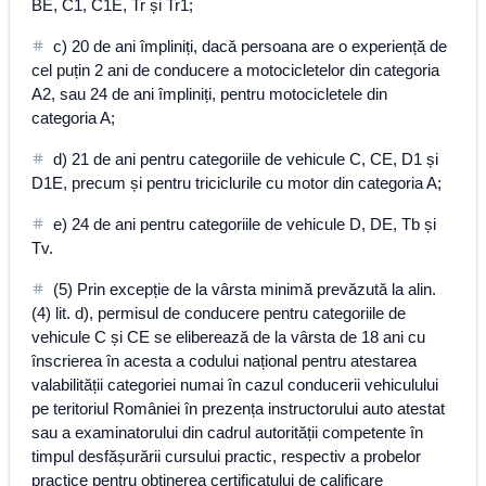
BE, C1, C1E, Tr și Tr1;
c) 20 de ani împliniți, dacă persoana are o experiență de
cel puțin 2 ani de conducere a motocicletelor din categoria
A2, sau 24 de ani împliniți, pentru motocicletele din
categoria A;
d) 21 de ani pentru categoriile de vehicule C, CE, D1 și
D1E, precum și pentru triciclurile cu motor din categoria A;
e) 24 de ani pentru categoriile de vehicule D, DE, Tb și
Tv.
(5) Prin excepție de la vârsta minimă prevăzută la alin.
(4) lit. d), permisul de conducere pentru categoriile de
vehicule C și CE se eliberează de la vârsta de 18 ani cu
înscrierea în acesta a codului național pentru atestarea
valabilității categoriei numai în cazul conducerii vehiculului
pe teritoriul României în prezența instructorului auto atestat
sau a examinatorului din cadrul autorității competente în
timpul desfășurării cursului practic, respectiv a probelor
practice pentru obținerea certificatului de calificare