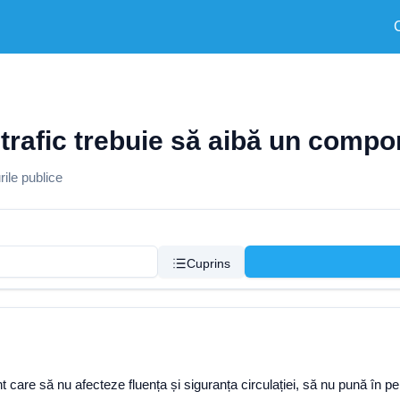
la trafic trebuie să aibă un com
ile publice
Cuprins
nt care să nu afecteze fluența și siguranța circulației, să nu pună în pe