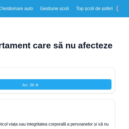
Chestionare auto
Gestiune școli
Top școli de șoferi
portament care să nu afecteze
Art. 36
ricol viața sau integritatea corporală a persoanelor și să nu