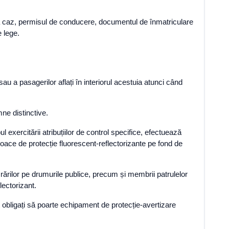
 după caz, permisul de conducere, documentul de înmatriculare
 lege.
i sau a pasagerilor aflați în interiorul acestuia atunci când
emne distinctive.
 exercitării atribuțiilor de control specifice, efectuează
loace de protecție fluorescent-reflectorizante pe fond de
 lucrărilor pe drumurile publice, precum și membrii patrulelor
lectorizant.
 obligați să poarte echipament de protecție-avertizare