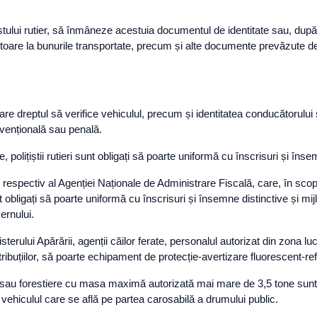
polițistului rutier, să înmâneze acestuia documentul de identitate sau,
itoare la bunurile transportate, precum și alte documente prevăzute de
tier are dreptul să verifice vehiculul, precum și identitatea conducătorulu
avențională sau penală.
ere, polițiștii rutieri sunt obligați să poarte uniformă cu înscrisuri și îns
respectiv al Agenției Naționale de Administrare Fiscală, care, în scopul
obligați să poarte uniformă cu înscrisuri și însemne distinctive și mij
ernului.
Ministerului Apărării, agenții căilor ferate, personalul autorizat din zona
atribuțiilor, să poarte echipament de protecție-avertizare fluorescent-ref
le sau forestiere cu masa maximă autorizată mai mare de 3,5 tone sunt
a vehiculul care se află pe partea carosabilă a drumului public.