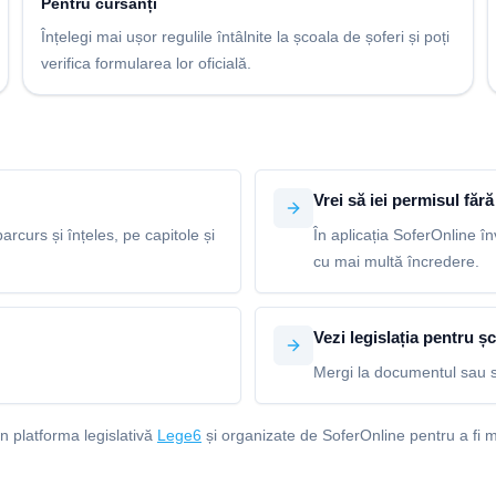
Pentru cursanți
Înțelegi mai ușor regulile întâlnite la școala de șoferi și poți
verifica formularea lor oficială.
Vrei să iei permisul fără 
arcurs și înțeles, pe capitole și
În aplicația SoferOnline în
cu mai multă încredere.
Vezi legislația pentru șc
Mergi la documentul sau s
in platforma legislativă
Lege6
și organizate de SoferOnline pentru a fi m