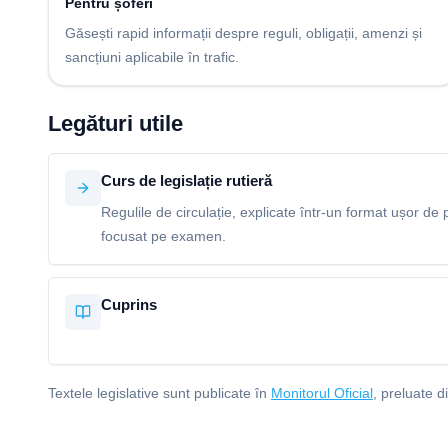
Pentru șoferi
Găsești rapid informații despre reguli, obligații, amenzi și
sancțiuni aplicabile în trafic.
Legături utile
Curs de legislație rutieră
Regulile de circulație, explicate într-un format ușor de p
focusat pe examen.
Cuprins
Textele legislative sunt publicate în
Monitorul Oficial
, preluate d