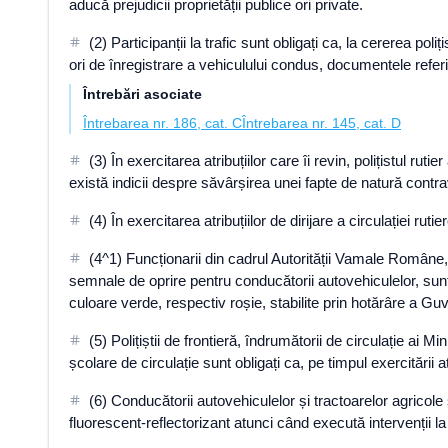
aducă prejudicii proprietății publice ori private.
(2) Participanții la trafic sunt obligați ca, la cererea 
ori de înregistrare a vehiculului condus, documentele refer
Întrebări asociate
Întrebarea nr. 186, cat. C
Întrebarea nr. 145, cat. D
(3) În exercitarea atribuțiilor care îi revin, polițistul ru
există indicii despre săvârșirea unei fapte de natură contr
(4) În exercitarea atribuțiilor de dirijare a circulației ruti
(4^1) Funcționarii din cadrul Autorității Vamale Române, 
semnale de oprire pentru conducătorii autovehiculelor, sunt 
culoare verde, respectiv roșie, stabilite prin hotărâre a Guv
(5) Polițiștii de frontieră, îndrumătorii de circulație ai 
școlare de circulație sunt obligați ca, pe timpul exercitării 
(6) Conducătorii autovehiculelor și tractoarelor agrico
fluorescent-reflectorizant atunci când execută intervenții l