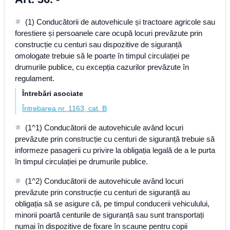
(1) Conducătorii de autovehicule și tractoare agricole sau
forestiere și persoanele care ocupă locuri prevăzute prin
construcție cu centuri sau dispozitive de siguranță
omologate trebuie să le poarte în timpul circulației pe
drumurile publice, cu excepția cazurilor prevăzute în
regulament.
Întrebări asociate
Întrebarea nr. 1163, cat. B
(1^1) Conducătorii de autovehicule având locuri
prevăzute prin construcție cu centuri de siguranță trebuie să
informeze pasagerii cu privire la obligația legală de a le purta
în timpul circulației pe drumurile publice.
(1^2) Conducătorii de autovehicule având locuri
prevăzute prin construcție cu centuri de siguranță au
obligația să se asigure că, pe timpul conducerii vehiculului,
minorii poartă centurile de siguranță sau sunt transportați
numai în dispozitive de fixare în scaune pentru copii