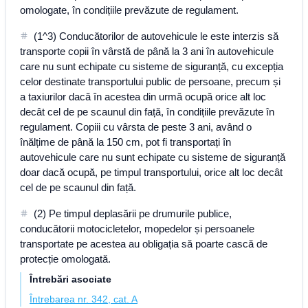
omologate, în condițiile prevăzute de regulament.
(1^3) Conducătorilor de autovehicule le este interzis să
transporte copii în vârstă de până la 3 ani în autovehicule
care nu sunt echipate cu sisteme de siguranță, cu excepția
celor destinate transportului public de persoane, precum și
a taxiurilor dacă în acestea din urmă ocupă orice alt loc
decât cel de pe scaunul din față, în condițiile prevăzute în
regulament. Copiii cu vârsta de peste 3 ani, având o
înălțime de până la 150 cm, pot fi transportați în
autovehicule care nu sunt echipate cu sisteme de siguranță
doar dacă ocupă, pe timpul transportului, orice alt loc decât
cel de pe scaunul din față.
(2) Pe timpul deplasării pe drumurile publice,
conducătorii motocicletelor, mopedelor și persoanele
transportate pe acestea au obligația să poarte cască de
protecție omologată.
Întrebări asociate
Întrebarea nr. 342, cat. A