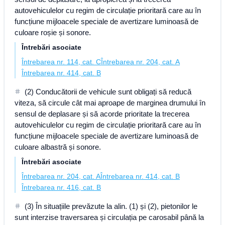
autovehiculelor cu regim de circulație prioritară care au în
funcțiune mijloacele speciale de avertizare luminoasă de
culoare roșie și sonore.
Întrebări asociate
Întrebarea nr. 114, cat. C
Întrebarea nr. 204, cat. A
Întrebarea nr. 414, cat. B
(2) Conducătorii de vehicule sunt obligați să reducă
viteza, să circule cât mai aproape de marginea drumului în
sensul de deplasare și să acorde prioritate la trecerea
autovehiculelor cu regim de circulație prioritară care au în
funcțiune mijloacele speciale de avertizare luminoasă de
culoare albastră și sonore.
Întrebări asociate
Întrebarea nr. 204, cat. A
Întrebarea nr. 414, cat. B
Întrebarea nr. 416, cat. B
(3) În situațiile prevăzute la alin. (1) și (2), pietonilor le
sunt interzise traversarea și circulația pe carosabil până la