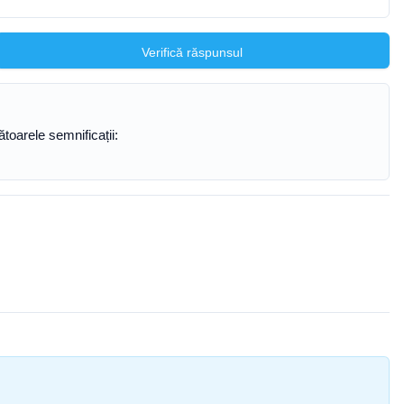
Verifică răspunsul
toarele semnificații: