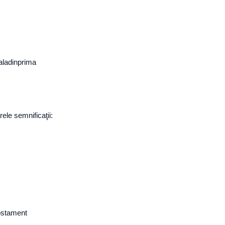
saladinprima
ele semnificaţii:
costament