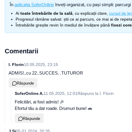
În
aplicația SoferOnline
înveți organizat, cu pași simpli: parcurgi 
Ai
toate întrebările de la sală
, cu explicații clare,
cursul de leg
Progresul rămâne salvat: știi ce ai parcurs, ce mai ai de repetat
Întrebările greșite revin în mediul de învățare până
fixezi cor
Comentarii
I. Florin
10.05.2025, 23:15
ADMIS!..cu 22..SUCCES. .TUTUROR
Răspunde
SoferOnline A.
11.05.2025, 12:01
Răspuns la
I. Florin
Felicitări, ai fost admis! 🎉
Efortul tău a dat roade. Drumuri bune! 🚗
Răspunde
J Și
05.01.2024, 20:35