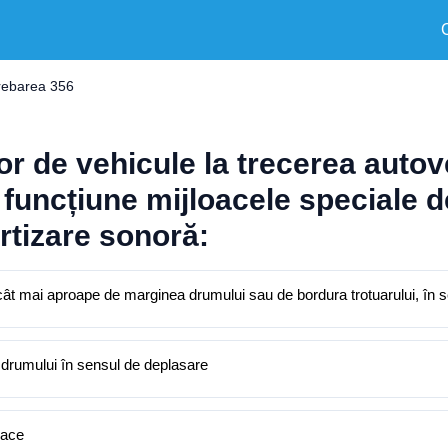
trebarea 356
lor de vehicule la trecerea auto
în funcțiune mijloacele speciale
rtizare sonoră:
cât mai aproape de marginea drumului sau de bordura trotuarului, în 
 drumului în sensul de deplasare
oace