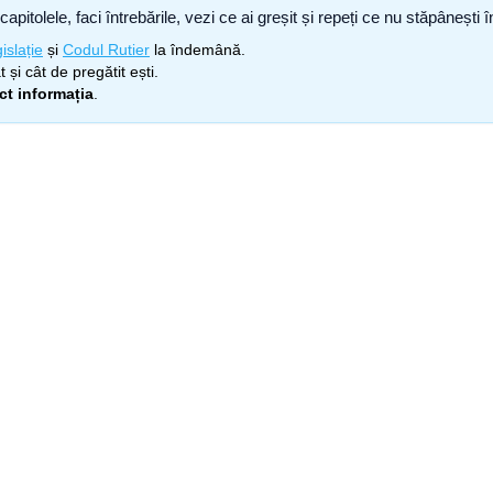
capitolele, faci întrebările, vezi ce ai greșit și repeți ce nu stăpâneșt
islație
și
Codul Rutier
la îndemână.
 și cât de pregătit ești.
ect informația
.