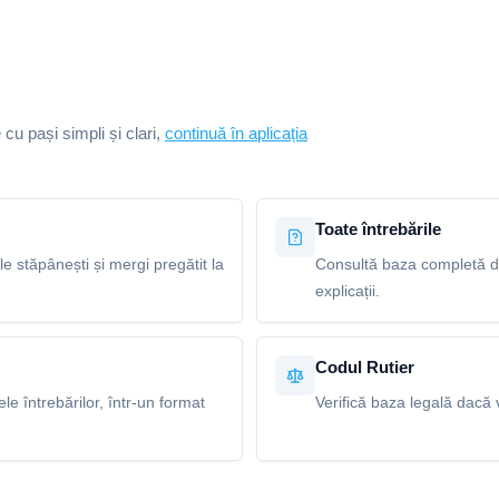
e cu pași simpli și clari,
continuă în aplicația
Toate întrebările
le stăpânești și mergi pregătit la
Consultă baza completă de 
explicații.
Codul Rutier
e întrebărilor, într-un format
Verifică baza legală dacă v