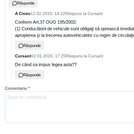
Răspunde
A Ciceu
12.02.2019, 14:12
Răspuns la
Cursant
Conform Art.37 OUG 195/2002:
(1) Conducătorii de vehicule sunt obligaţi să oprească imedia
apropierea şi la trecerea autovehiculelor cu regim de circula
Răspunde
Cursant
02.01.2020, 17:25
Răspuns la
Cursant
De când sa impus legea asta??
Răspunde
Comentariu
*