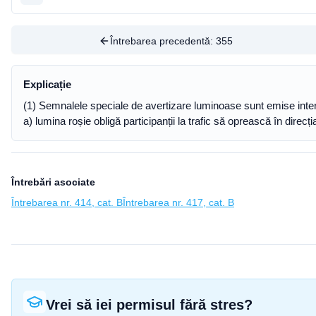
Întrebarea precedentă:
355
Explicație
(1) Semnalele speciale de avertizare luminoase sunt emise inter
a) lumina roșie obligă participanții la trafic să oprească în dir
Întrebări asociate
Întrebarea nr. 414, cat. B
Întrebarea nr. 417, cat. B
Vrei să iei permisul fără stres?