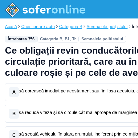
Acasă
Chestionare auto
Categoria B
Semnalele polițistului
În
Întrebarea 356
Categoria B, B1, Tr
Semnalele polițistului
Ce obligații revin conducători
circulație prioritară, care au 
culoare roșie și pe cele de ave
să oprească imediat pe acostament sau, în lipsa acestuia, 
A
să reducă viteza și să circule cât mai aproape de marginea
B
să scoată vehiculul în afara drumului, indiferent prin ce mijl
C