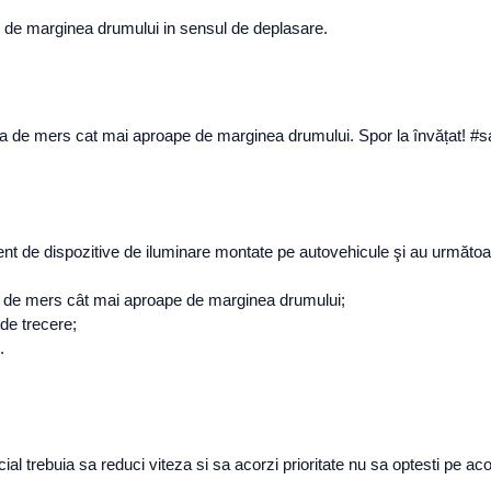
pe de marginea drumului in sensul de deplasare.
ectia de mers cat mai aproape de marginea drumului. Spor la învățat! #
t de dispozitive de iluminare montate pe autovehicule şi au următoar
cţia de mers cât mai aproape de marginea drumului;
 de trecere;
.
l trebuia sa reduci viteza si sa acorzi prioritate nu sa optesti pe a