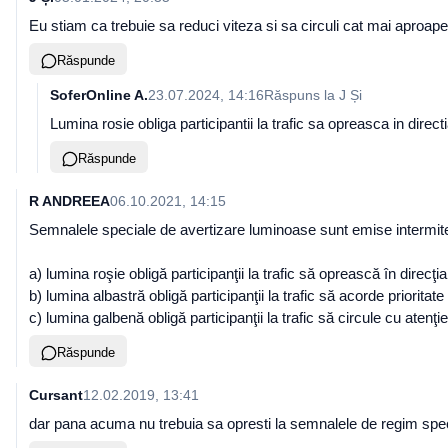
Eu stiam ca trebuie sa reduci viteza si sa circuli cat mai aproa
Răspunde
SoferOnline A.
23.07.2024, 14:16
Răspuns la
J Și
Lumina rosie obliga participantii la trafic sa opreasca in dir
Răspunde
R ANDREEA
06.10.2021, 14:15
Semnalele speciale de avertizare luminoase sunt emise intermiten
a) lumina roşie obligă participanţii la trafic să oprească în dire
b) lumina albastră obligă participanţii la trafic să acorde prioritate
c) lumina galbenă obligă participanţii la trafic să circule cu atenţie
Răspunde
Cursant
12.02.2019, 13:41
dar pana acuma nu trebuia sa opresti la semnalele de regim specia