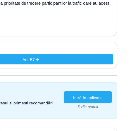
prioritate de trecere participanților la trafic care au acest
Art. 57
Intră în aplicație
gresul și primești recomandări
5 zile gratuit