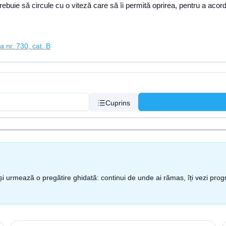
buie să circule cu o viteză care să îi permită oprirea, pentru a acorda 
a nr. 730, cat. B
Cuprins
nt și urmează o pregătire ghidată: continui de unde ai rămas, îți vezi pro