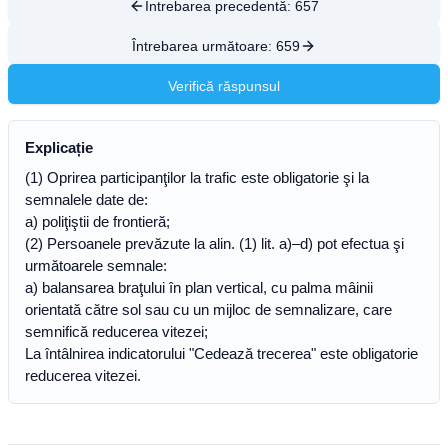
Întrebarea precedentă:
657
Întrebarea următoare:
659
Verifică răspunsul
Explicație
(1) Oprirea participanţilor la trafic este obligatorie şi la
semnalele date de:
a) poliţiştii de frontieră;
(2) Persoanele prevăzute la alin. (1) lit. a)–d) pot efectua şi
următoarele semnale:
a) balansarea braţului în plan vertical, cu palma mâinii
orientată către sol sau cu un mijloc de semnalizare, care
semnifică reducerea vitezei;
La întâlnirea indicatorului "Cedează trecerea" este obligatorie
reducerea vitezei.