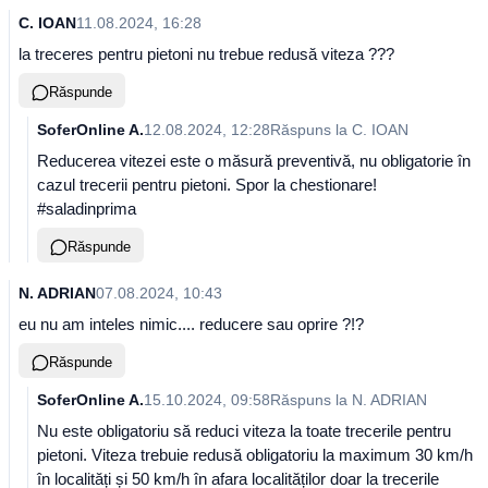
C. IOAN
11.08.2024, 16:28
la treceres pentru pietoni nu trebue redusă viteza ???
Răspunde
SoferOnline A.
12.08.2024, 12:28
Răspuns la
C. IOAN
Reducerea vitezei este o măsură preventivă, nu obligatorie în
cazul trecerii pentru pietoni. Spor la chestionare!
#saladinprima
Răspunde
N. ADRIAN
07.08.2024, 10:43
eu nu am inteles nimic.... reducere sau oprire ?!?
Răspunde
SoferOnline A.
15.10.2024, 09:58
Răspuns la
N. ADRIAN
Nu este obligatoriu să reduci viteza la toate trecerile pentru
pietoni. Viteza trebuie redusă obligatoriu la maximum 30 km/h
în localități și 50 km/h în afara localităților doar la trecerile