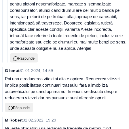
pentru pietoni nesemaforizate, marcate și semnalizate
corespunzător, atunci când drumul are cel mult o bandă pe
sens, iar pietonii de pe trotuar, aflați aproape de carosabil,
intenționează să traverseze. Deoarece legislația rutieră
specifică clar aceste condiții, varianta A este incorectă,
întrucât face referire la toate trecerile de pietoni, inclusiv cele
semaforizate sau cele pe drumuri cu mai multe benzi pe sens,
unde această obligație nu se aplică. Atenție!
Răspunde
G Ionut
31.01.2024, 14:59
Pai una e reducerea vitezi si alta e oprirea. Reducerea vitezei
implica posibilitatea continuarii traseului fara a imobiliza
autovehiculul pe cand oprirea nu. In enunt se discuta despre
reducerea vitezei dar raspunsurile sunt aferente opririi.
Răspunde
M Robert
02.02.2022, 19:29
Nu este obligatoriu sa reduceti la trecerile de pietoni, fiind