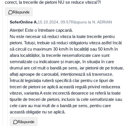
corect, la trecerile de pietoni NU se reduce viteza!?!
Răspunde
SoferOnline A.
15.10.2024, 09:57
Răspuns la
N. ADRIAN
Atenție! Este o întrebare capcană.
Nu este necesar să reduci viteza la toate trecerile pentru
pietoni. Totuși, trebuie să reduci obligatoriu viteza astfel încât
să circuli cu maximum 30 km/h în localități sau 50 km/h în
afara localităților, la trecerile nesemaforizate care sunt
semnalizate cu indicatoare și marcaje, în situația în care
drumul are cel mult o bandă pe sens, iar pietonii de pe trotuar,
aflați aproape de carosabil, intenționează să traverseze.
Întrucât legislația rutieră specifică clar pentru ce tipuri de
treceri de pietoni se aplică această regulă privind reducerea
vitezei, varianta A este incorectă deoarece se referă la toate
tipurile de treceri de pietoni, inclusiv la cele semaforizate sau
cele care au mai mult de o bandă pe sens, pentru care
această obligație nu se aplică.
Răspunde