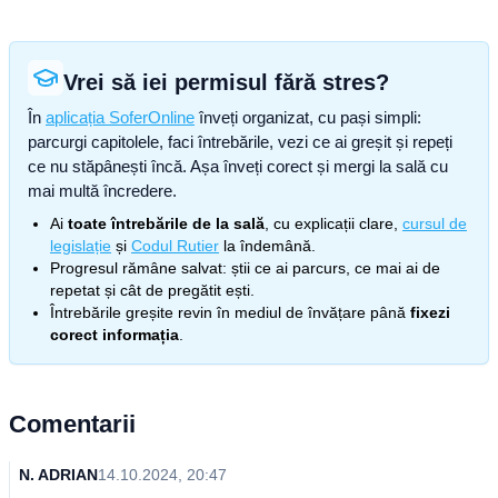
Vrei să iei permisul fără stres?
În
aplicația SoferOnline
înveți organizat, cu pași simpli:
parcurgi capitolele, faci întrebările, vezi ce ai greșit și repeți
ce nu stăpânești încă. Așa înveți corect și mergi la sală cu
mai multă încredere.
Ai
toate întrebările de la sală
, cu explicații clare,
cursul de
legislație
și
Codul Rutier
la îndemână.
Progresul rămâne salvat: știi ce ai parcurs, ce mai ai de
repetat și cât de pregătit ești.
Întrebările greșite revin în mediul de învățare până
fixezi
corect informația
.
Comentarii
N. ADRIAN
14.10.2024, 20:47