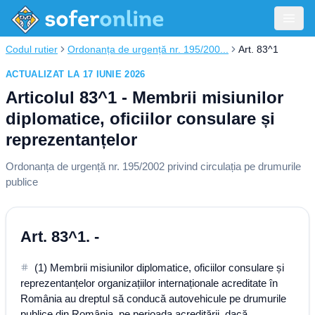
Codul rutier
Ordonanța de urgență nr. 195/200...
Art. 83^1
ACTUALIZAT LA 17 IUNIE 2026
Articolul 83^1 - Membrii misiunilor
diplomatice, oficiilor consulare și
reprezentanțelor
Ordonanța de urgență nr. 195/2002 privind circulația pe drumurile
publice
Art. 83^1. -
(1) Membrii misiunilor diplomatice, oficiilor consulare și
reprezentanțelor organizațiilor internaționale acreditate în
România au dreptul să conducă autovehicule pe drumurile
publice din România, pe perioada acreditării, dacă