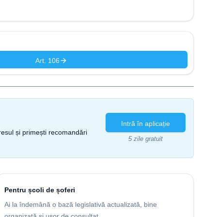
Art. 106
Intră în aplicație
gresul și primești recomandări
5 zile gratuit
Pentru școli de șoferi
Ai la îndemână o bază legislativă actualizată, bine
organizată și ușor de consultat.