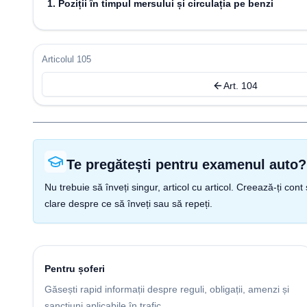
1. Poziții în timpul mersului și circulația pe benzi
Articolul 105
Art. 104
Te pregătești pentru examenul auto?
Nu trebuie să înveți singur, articol cu articol. Creează-ți co
clare despre ce să înveți sau să repeți.
Pentru șoferi
Găsești rapid informații despre reguli, obligații, amenzi și
sancțiuni aplicabile în trafic.