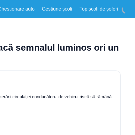
Chestionare auto
Gestiune școli
Top școli de șoferi
 dacă semnalul luminos ori un
merării circulației conducătorul de vehicul riscă să rămână