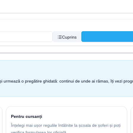
Cuprins
nt și urmează o pregătire ghidată: continui de unde ai rămas, îți vezi pro
Pentru cursanți
Înțelegi mai ușor regulile întâlnite la școala de șoferi și poți
verifica formularea lor oficială.