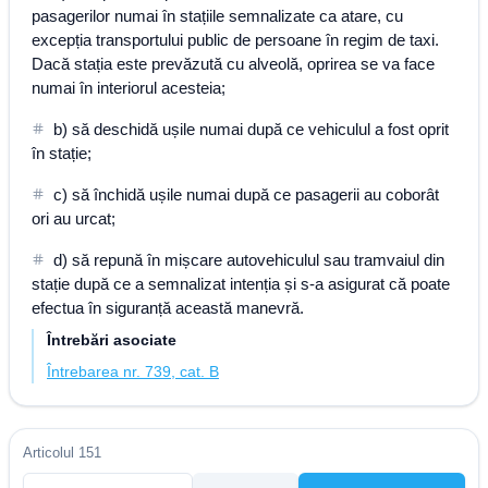
pasagerilor numai în stațiile semnalizate ca atare, cu
excepția transportului public de persoane în regim de taxi.
Dacă stația este prevăzută cu alveolă, oprirea se va face
numai în interiorul acesteia;
b) să deschidă ușile numai după ce vehiculul a fost oprit
în stație;
c) să închidă ușile numai după ce pasagerii au coborât
ori au urcat;
d) să repună în mișcare autovehiculul sau tramvaiul din
stație după ce a semnalizat intenția și s-a asigurat că poate
efectua în siguranță această manevră.
Întrebări asociate
Întrebarea nr. 739, cat. B
Articolul 151