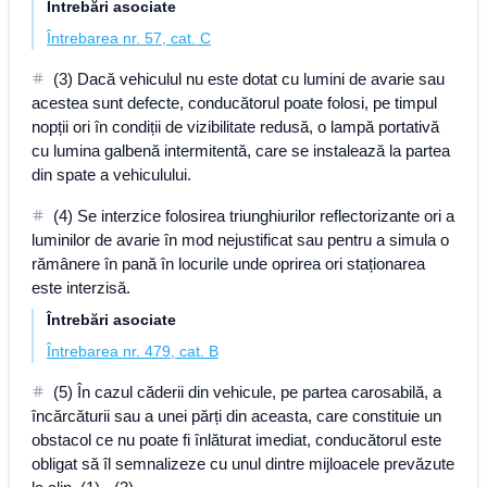
Întrebări asociate
Întrebarea nr. 57, cat. C
(3) Dacă vehiculul nu este dotat cu lumini de avarie sau
acestea sunt defecte, conducătorul poate folosi, pe timpul
nopții ori în condiții de vizibilitate redusă, o lampă portativă
cu lumina galbenă intermitentă, care se instalează la partea
din spate a vehiculului.
(4) Se interzice folosirea triunghiurilor reflectorizante ori a
luminilor de avarie în mod nejustificat sau pentru a simula o
rămânere în pană în locurile unde oprirea ori staționarea
este interzisă.
Întrebări asociate
Întrebarea nr. 479, cat. B
(5) În cazul căderii din vehicule, pe partea carosabilă, a
încărcăturii sau a unei părți din aceasta, care constituie un
obstacol ce nu poate fi înlăturat imediat, conducătorul este
obligat să îl semnalizeze cu unul dintre mijloacele prevăzute