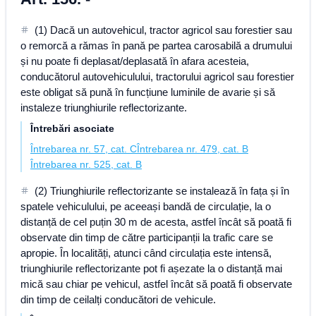
(1) Dacă un autovehicul, tractor agricol sau forestier sau
o remorcă a rămas în pană pe partea carosabilă a drumului
și nu poate fi deplasat/deplasată în afara acesteia,
conducătorul autovehiculului, tractorului agricol sau forestier
este obligat să pună în funcțiune luminile de avarie și să
instaleze triunghiurile reflectorizante.
Întrebări asociate
Întrebarea nr. 57, cat. C
Întrebarea nr. 479, cat. B
Întrebarea nr. 525, cat. B
(2) Triunghiurile reflectorizante se instalează în fața și în
spatele vehiculului, pe aceeași bandă de circulație, la o
distanță de cel puțin 30 m de acesta, astfel încât să poată fi
observate din timp de către participanții la trafic care se
apropie. În localități, atunci când circulația este intensă,
triunghiurile reflectorizante pot fi așezate la o distanță mai
mică sau chiar pe vehicul, astfel încât să poată fi observate
din timp de ceilalți conducători de vehicule.