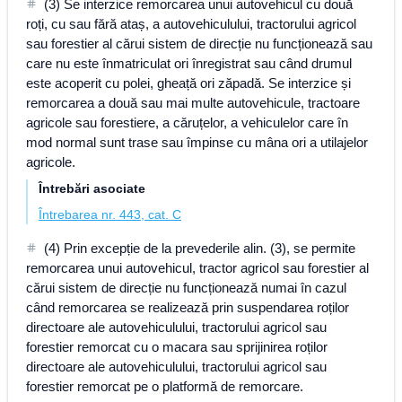
(3) Se interzice remorcarea unui autovehicul cu două
roți, cu sau fără ataș, a autovehiculului, tractorului agricol
sau forestier al cărui sistem de direcție nu funcționează sau
care nu este înmatriculat ori înregistrat sau când drumul
este acoperit cu polei, gheață ori zăpadă. Se interzice și
remorcarea a două sau mai multe autovehicule, tractoare
agricole sau forestiere, a căruțelor, a vehiculelor care în
mod normal sunt trase sau împinse cu mâna ori a utilajelor
agricole.
Întrebări asociate
Întrebarea nr. 443, cat. C
(4) Prin excepție de la prevederile alin. (3), se permite
remorcarea unui autovehicul, tractor agricol sau forestier al
cărui sistem de direcție nu funcționează numai în cazul
când remorcarea se realizează prin suspendarea roților
directoare ale autovehiculului, tractorului agricol sau
forestier remorcat cu o macara sau sprijinirea roților
directoare ale autovehiculului, tractorului agricol sau
forestier remorcat pe o platformă de remorcare.