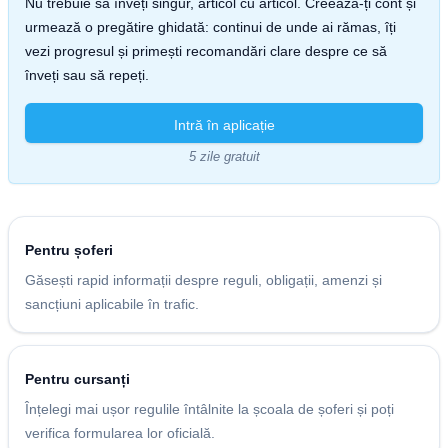
Nu trebuie să înveți singur, articol cu articol. Creează-ți cont și
urmează o pregătire ghidată: continui de unde ai rămas, îți
vezi progresul și primești recomandări clare despre ce să
înveți sau să repeți.
Intră în aplicație
5 zile gratuit
Pentru șoferi
Găsești rapid informații despre reguli, obligații, amenzi și
sancțiuni aplicabile în trafic.
Pentru cursanți
Înțelegi mai ușor regulile întâlnite la școala de șoferi și poți
verifica formularea lor oficială.