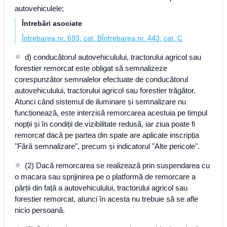
autovehiculele;
Întrebări asociate
Întrebarea nr. 693, cat. B
Întrebarea nr. 443, cat. C
d) conducătorul autovehiculului, tractorului agricol sau
forestier remorcat este obligat să semnalizeze
corespunzător semnalelor efectuate de conducătorul
autovehiculului, tractorului agricol sau forestier trăgător.
Atunci când sistemul de iluminare și semnalizare nu
funcționează, este interzisă remorcarea acestuia pe timpul
nopții și în condiții de vizibilitate redusă, iar ziua poate fi
remorcat dacă pe partea din spate are aplicate inscripția
"Fără semnalizare", precum și indicatorul "Alte pericole".
(2) Dacă remorcarea se realizează prin suspendarea cu
o macara sau sprijinirea pe o platformă de remorcare a
părții din față a autovehiculului, tractorului agricol sau
forestier remorcat, atunci în acesta nu trebuie să se afle
nicio persoană.