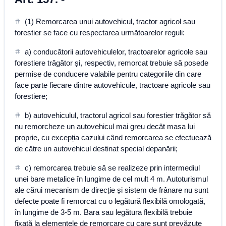
(1) Remorcarea unui autovehicul, tractor agricol sau
forestier se face cu respectarea următoarelor reguli:
a) conducătorii autovehiculelor, tractoarelor agricole sau
forestiere trăgător și, respectiv, remorcat trebuie să posede
permise de conducere valabile pentru categoriile din care
face parte fiecare dintre autovehicule, tractoare agricole sau
forestiere;
b) autovehiculul, tractorul agricol sau forestier trăgător să
nu remorcheze un autovehicul mai greu decât masa lui
proprie, cu excepția cazului când remorcarea se efectuează
de către un autovehicul destinat special depanării;
c) remorcarea trebuie să se realizeze prin intermediul
unei bare metalice în lungime de cel mult 4 m. Autoturismul
ale cărui mecanism de direcție și sistem de frânare nu sunt
defecte poate fi remorcat cu o legătură flexibilă omologată,
în lungime de 3-5 m. Bara sau legătura flexibilă trebuie
fixată la elementele de remorcare cu care sunt prevăzute