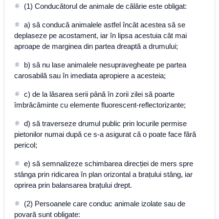
(1) Conducătorul de animale de călărie este obligat:
a) să conducă animalele astfel încât acestea să se
deplaseze pe acostament, iar în lipsa acestuia cât mai
aproape de marginea din partea dreaptă a drumului;
b) să nu lase animalele nesupravegheate pe partea
carosabilă sau în imediata apropiere a acesteia;
c) de la lăsarea serii până în zorii zilei să poarte
îmbrăcăminte cu elemente fluorescent-reflectorizante;
d) să traverseze drumul public prin locurile permise
pietonilor numai după ce s-a asigurat că o poate face fără
pericol;
e) să semnalizeze schimbarea direcției de mers spre
stânga prin ridicarea în plan orizontal a brațului stâng, iar
oprirea prin balansarea brațului drept.
(2) Persoanele care conduc animale izolate sau de
povară sunt obligate: