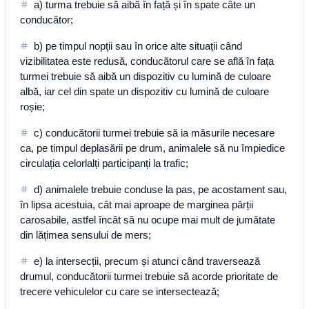
a) turma trebuie să aibă în față și în spate câte un
conducător;
b) pe timpul nopții sau în orice alte situații când
vizibilitatea este redusă, conducătorul care se află în fața
turmei trebuie să aibă un dispozitiv cu lumină de culoare
albă, iar cel din spate un dispozitiv cu lumină de culoare
roșie;
c) conducătorii turmei trebuie să ia măsurile necesare
ca, pe timpul deplasării pe drum, animalele să nu împiedice
circulația celorlalți participanți la trafic;
d) animalele trebuie conduse la pas, pe acostament sau,
în lipsa acestuia, cât mai aproape de marginea părții
carosabile, astfel încât să nu ocupe mai mult de jumătate
din lățimea sensului de mers;
e) la intersecții, precum și atunci când traversează
drumul, conducătorii turmei trebuie să acorde prioritate de
trecere vehiculelor cu care se intersectează;