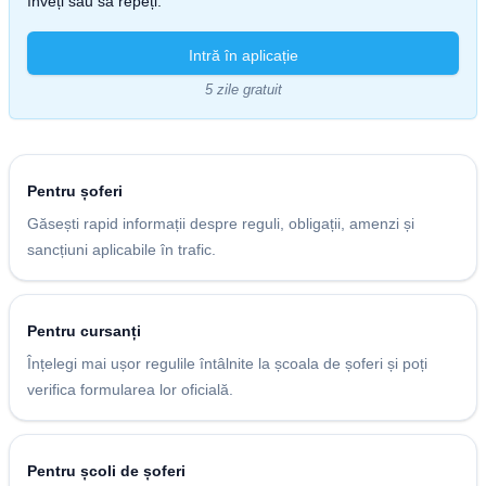
înveți sau să repeți.
Intră în aplicație
5 zile gratuit
Pentru șoferi
Găsești rapid informații despre reguli, obligații, amenzi și
sancțiuni aplicabile în trafic.
Pentru cursanți
Înțelegi mai ușor regulile întâlnite la școala de șoferi și poți
verifica formularea lor oficială.
Pentru școli de șoferi