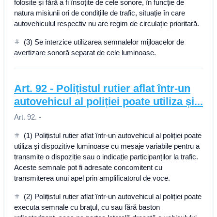
folosite și fără a fi însoțite de cele sonore, în funcție de
natura misiunii ori de condițiile de trafic, situație în care
autovehiculul respectiv nu are regim de circulație prioritară.
(3) Se interzice utilizarea semnalelor mijloacelor de
avertizare sonoră separat de cele luminoase.
Art.
92
-
Polițistul rutier aflat într-un
autovehicul al poliției poate utiliza și...
Art. 92. -
(1) Polițistul rutier aflat într-un autovehicul al poliției poate
utiliza și dispozitive luminoase cu mesaje variabile pentru a
transmite o dispoziție sau o indicație participanților la trafic.
Aceste semnale pot fi adresate concomitent cu
transmiterea unui apel prin amplificatorul de voce.
(2) Polițistul rutier aflat într-un autovehicul al poliției poate
executa semnale cu brațul, cu sau fără baston