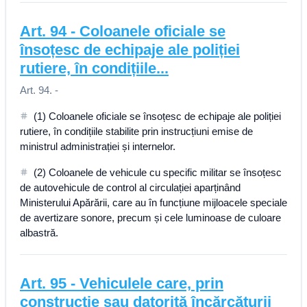
Art.
94
-
Coloanele oficiale se
însoțesc de echipaje ale poliției
rutiere, în condițiile...
Art. 94. -
(1) Coloanele oficiale se însoțesc de echipaje ale poliției
rutiere, în condițiile stabilite prin instrucțiuni emise de
ministrul administrației și internelor.
(2) Coloanele de vehicule cu specific militar se însoțesc
de autovehicule de control al circulației aparținând
Ministerului Apărării, care au în funcțiune mijloacele speciale
de avertizare sonore, precum și cele luminoase de culoare
albastră.
Art.
95
-
Vehiculele care, prin
construcție sau datorită încărcăturii