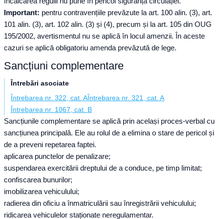
încălcarea regulii nu pune în pericol siguranța circulației.
Important:
pentru contravențiile prevăzute la art. 100 alin. (3), art.
101 alin. (3), art. 102 alin. (3) și (4), precum și la art. 105 din OUG
195/2002, avertismentul nu se aplică în locul amenzii. În aceste
cazuri se aplică obligatoriu amenda prevăzută de lege.
Sancțiuni complementare
Întrebări asociate
Întrebarea nr. 322, cat. A
Întrebarea nr. 321, cat. A
Întrebarea nr. 1067, cat. B
Sancțiunile complementare se aplică prin același proces-verbal cu
sancțiunea principală. Ele au rolul de a elimina o stare de pericol și
de a preveni repetarea faptei.
aplicarea punctelor de penalizare;
suspendarea exercitării dreptului de a conduce, pe timp limitat;
confiscarea bunurilor;
imobilizarea vehiculului;
radierea din oficiu a înmatriculării sau înregistrării vehiculului;
ridicarea vehiculelor staționate neregulamentar.