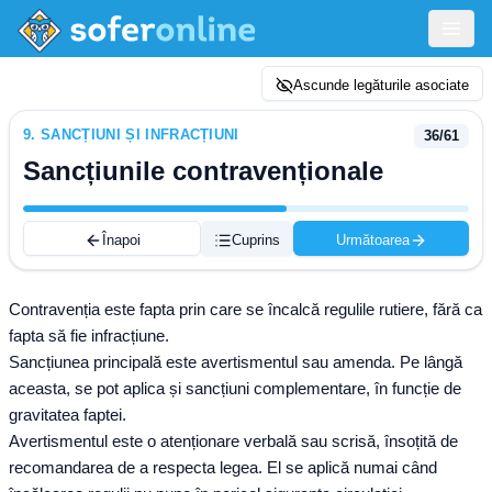
Ascunde legăturile asociate
9
.
SANCȚIUNI ȘI INFRACȚIUNI
36
/
61
Sancțiunile contravenționale
Înapoi
Cuprins
Următoarea
Contravenția este fapta prin care se încalcă regulile rutiere, fără ca
fapta să fie infracțiune.
Sancțiunea principală este avertismentul sau amenda. Pe lângă
aceasta, se pot aplica și sancțiuni complementare, în funcție de
gravitatea faptei.
Avertismentul este o atenționare verbală sau scrisă, însoțită de
recomandarea de a respecta legea. El se aplică numai când