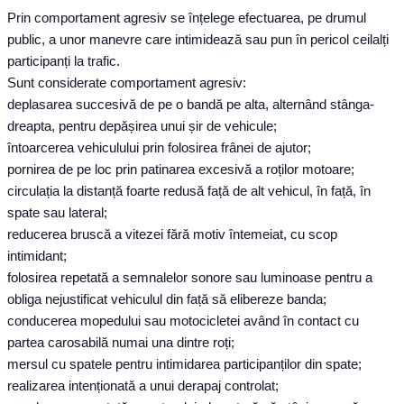
Prin comportament agresiv se înțelege efectuarea, pe drumul
public, a unor manevre care intimidează sau pun în pericol ceilalți
participanți la trafic.
Sunt considerate comportament agresiv:
deplasarea succesivă de pe o bandă pe alta, alternând stânga-
dreapta, pentru depășirea unui șir de vehicule;
întoarcerea vehiculului prin folosirea frânei de ajutor;
pornirea de pe loc prin patinarea excesivă a roților motoare;
circulația la distanță foarte redusă față de alt vehicul, în față, în
spate sau lateral;
reducerea bruscă a vitezei fără motiv întemeiat, cu scop
intimidant;
folosirea repetată a semnalelor sonore sau luminoase pentru a
obliga nejustificat vehiculul din față să elibereze banda;
conducerea mopedului sau motocicletei având în contact cu
partea carosabilă numai una dintre roți;
mersul cu spatele pentru intimidarea participanților din spate;
realizarea intenționată a unui derapaj controlat;