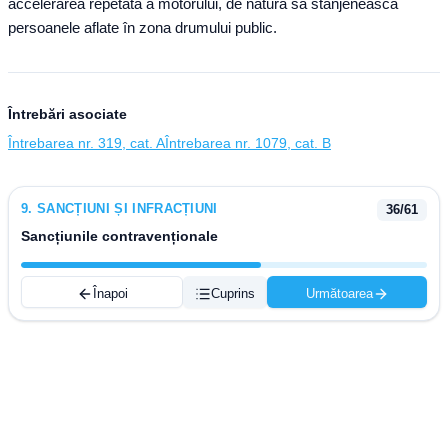
accelerarea repetată a motorului, de natură să stânjenească
persoanele aflate în zona drumului public.
Întrebări asociate
Întrebarea nr. 319, cat. A
Întrebarea nr. 1079, cat. B
9
.
SANCȚIUNI ȘI INFRACȚIUNI
36
/
61
Sancțiunile contravenționale
Înapoi
Cuprins
Următoarea