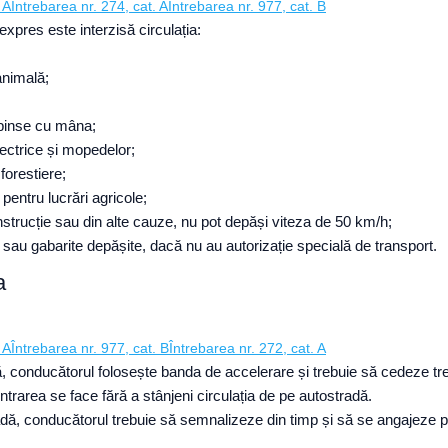
 A
Întrebarea nr. 274, cat. A
Întrebarea nr. 977, cat. B
expres este interzisă circulația:
animală;
mpinse cu mâna;
electrice și mopedelor;
forestiere;
pentru lucrări agricole;
nstrucție sau din alte cauze, nu pot depăși viteza de 50 km/h;
sau gabarite depășite, dacă nu au autorizație specială de transport.
a
 A
Întrebarea nr. 977, cat. B
Întrebarea nr. 272, cat. A
ă, conducătorul folosește banda de accelerare și trebuie să cedeze tr
ntrarea se face fără a stânjeni circulația de pe autostradă.
adă, conducătorul trebuie să semnalizeze din timp și să se angajeze 