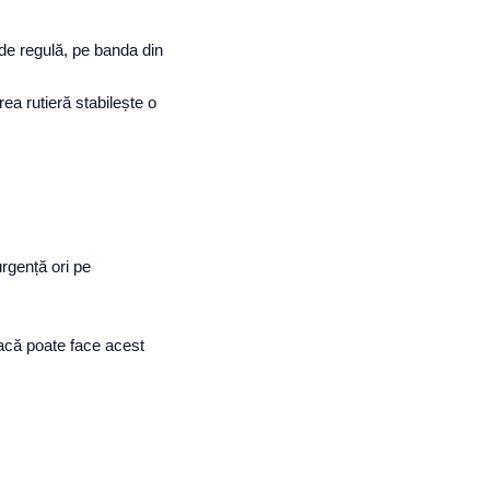
 de regulă, pe banda din
a rutieră stabilește o
urgență ori pe
dacă poate face acest