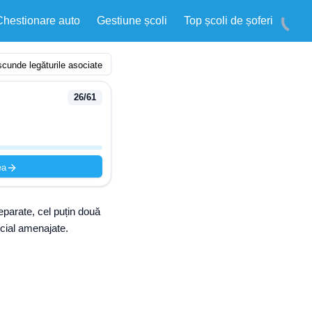
Chestionare auto
Gestiune școli
Top școli de șoferi
cunde legăturile asociate
26
/
61
ea
eparate, cel puțin două
ecial amenajate.