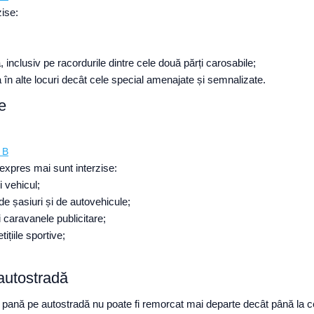
zise:
 inclusiv pe racordurile dintre cele două părți carosabile;
 în alte locuri decât cele special amenajate și semnalizate.
se
 B
 expres mai sunt interzise:
 vehicul;
 de șasiuri și de autovehicule;
și caravanele publicitare;
țiile sportive;
autostradă
pană pe autostradă nu poate fi remorcat mai departe decât până la ce