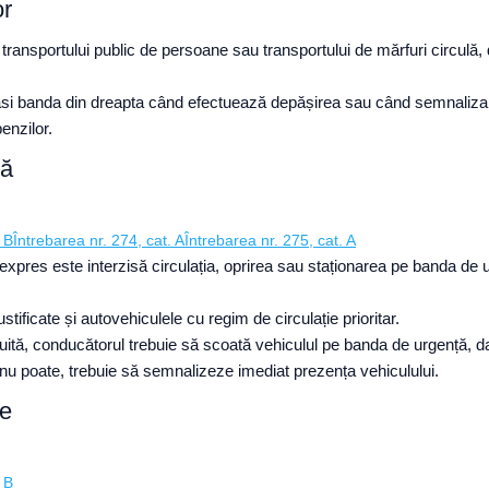
or
transportului public de persoane sau transportului de mărfuri circulă,
si banda din dreapta când efectuează depășirea sau când semnalizare
benzilor.
ță
 B
Întrebarea nr. 274, cat. A
Întrebarea nr. 275, cat. A
expres este interzisă circulația, oprirea sau staționarea pe banda de 
ustificate și autovehiculele cu regim de circulație prioritar.
rtuită, conducătorul trebuie să scoată vehiculul pe banda de urgență, 
 nu poate, trebuie să semnalizeze imediat prezența vehiculului.
se
 B