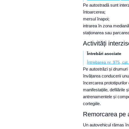
Pe autostradă sunt inter
întoarcerea;
mersul înapoi;
intrarea în zona mediană,
staționarea sau parcarea
Activități interzi
Întrebări asociate
Întrebarea nr. 975, cat.
Pe autostrăzi și drumuri
învățarea conducerii unui
încercarea prototipurilor
manifestațiile, defilările 
antrenamentele și competi
cortegiile.
Remorcarea pe 
Un autovehicul rămas în 