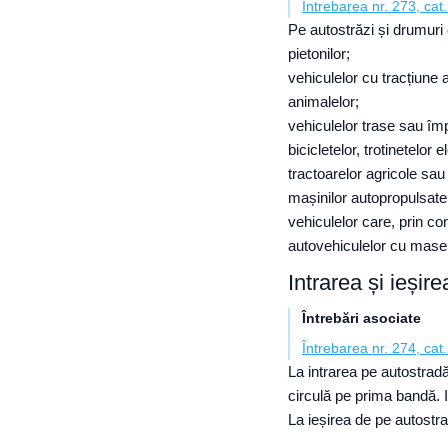
Întrebarea nr. 273, cat.
Pe autostrăzi și drumuri 
pietonilor;
vehiculelor cu tracțiune 
animalelor;
vehiculelor trase sau î
bicicletelor, trotinetelor 
tractoarelor agricole sau 
mașinilor autopropulsate 
vehiculelor care, prin co
autovehiculelor cu mase 
Intrarea și ieșire
Întrebări asociate
Întrebarea nr. 274, cat.
La intrarea pe autostrad
circulă pe prima bandă. I
La ieșirea de pe autostr