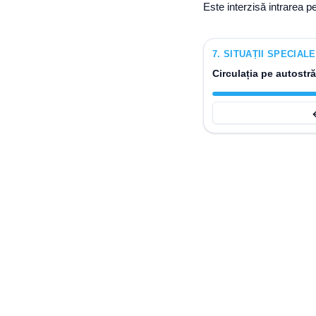
Este interzisă intrarea 
7
.
SITUAȚII SPECIAL
Circulația pe autostră