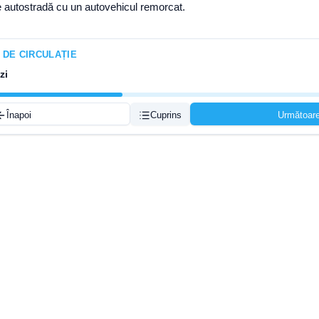
pe autostradă cu un autovehicul remorcat.
E DE CIRCULAȚIE
zi
Înapoi
Cuprins
Următoar