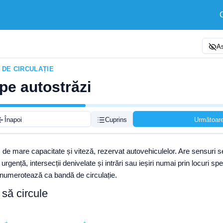
As
E DE CIRCULAȚIE
 pe autostrăzi
Înapoi
Cuprins
Următoar
de mare capacitate și viteză, rezervat autovehiculelor. Are sensuri s
rgență, intersecții denivelate și intrări sau ieșiri numai prin locuri sp
numerotează ca bandă de circulație.
 să circule