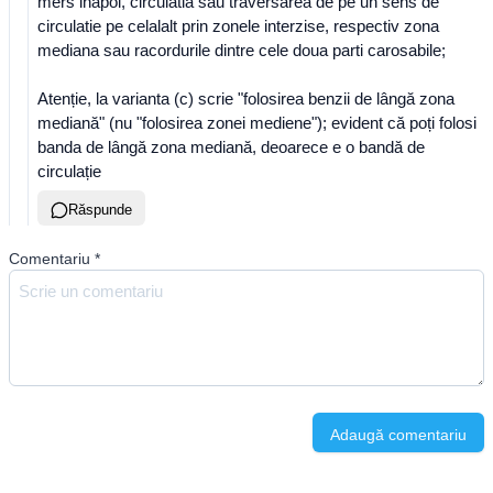
mers inapoi, circulatia sau traversarea de pe un sens de
circulatie pe celalalt prin zonele interzise, respectiv zona
mediana sau racordurile dintre cele doua parti carosabile;
Atenție, la varianta (c) scrie "folosirea benzii de lângă zona
mediană" (nu "folosirea zonei mediene"); evident că poți folosi
banda de lângă zona mediană, deoarece e o bandă de
circulație
Răspunde
Comentariu
*
Adaugă comentariu