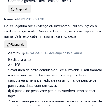
Care este greșeala identificată de tine? :)
Răspunde
b vasile
14.03.2018, 21:30
Pai ce legătură are explicația cu întrebarea? Nu am înțeles o,
cred că e o greșeală. Răspunsul este b,c, iar voi îmi spuneți că
numai b? In explicație îmi spuneți că și c, deci?
Răspunde
Adminul Ș.
15.03.2018, 12:32
Răspuns la
b vasile
Explicația este:
Art. 108
Savarsirea de catre conducatorul de autovehicul sau tramvai
a uneia sau mai multor contraventii atrage, pe langa
sanctiunea amenzii, si aplicarea unui numar de puncte de
penalizare, dupa cum urmeaza:
d) 6 puncte de penalizare pentru savarsirea urmatoarelor
fapte:
7. executarea pe autostrada a manevrei de intoarcere sau de