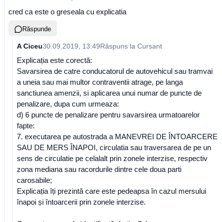
cred ca este o greseala cu explicatia
Răspunde
A Ciceu
30.09.2019, 13:49
Răspuns la
Cursant
Explicația este corectă:
Savarsirea de catre conducatorul de autovehicul sau tramvai
a uneia sau mai multor contraventii atrage, pe langa
sanctiunea amenzii, si aplicarea unui numar de puncte de
penalizare, dupa cum urmeaza:
d) 6 puncte de penalizare pentru savarsirea urmatoarelor
fapte:
7. executarea pe autostrada a MANEVREI DE ÎNTOARCERE
SAU DE MERS ÎNAPOI, circulatia sau traversarea de pe un
sens de circulatie pe celalalt prin zonele interzise, respectiv
zona mediana sau racordurile dintre cele doua parti
carosabile;
Explicația îți prezintă care este pedeapsa în cazul mersului
înapoi și întoarcerii prin zonele interzise.