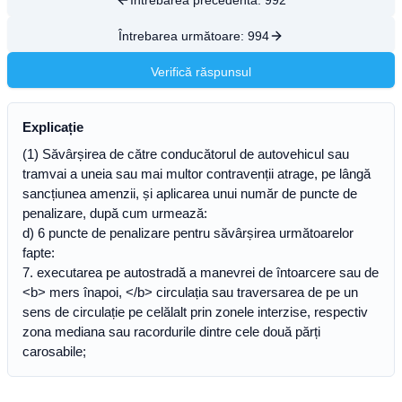
Întrebarea precedentă:
992
Întrebarea următoare:
994
Verifică răspunsul
Explicație
(1) Săvârșirea de către conducătorul de autovehicul sau
tramvai a uneia sau mai multor contravenții atrage, pe lângă
sancțiunea amenzii, și aplicarea unui număr de puncte de
penalizare, după cum urmează:
d) 6 puncte de penalizare pentru săvârșirea următoarelor
fapte:
7. executarea pe autostradă a manevrei de întoarcere sau de
<b> mers înapoi, </b> circulația sau traversarea de pe un
sens de circulație pe celălalt prin zonele interzise, respectiv
zona mediana sau racordurile dintre cele două părți
carosabile;