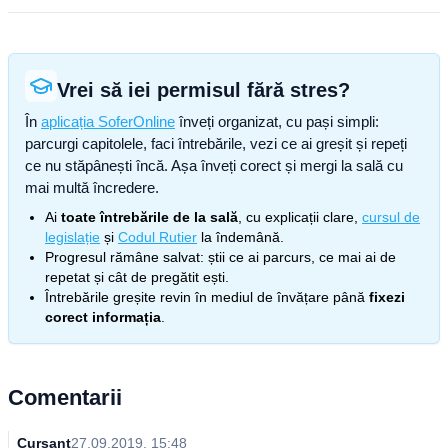
Vrei să iei permisul fără stres?
În
aplicația SoferOnline
înveți organizat, cu pași simpli:
parcurgi capitolele, faci întrebările, vezi ce ai greșit și repeți
ce nu stăpânești încă. Așa înveți corect și mergi la sală cu
mai multă încredere.
Ai
toate întrebările de la sală
, cu explicații clare,
cursul de
legislație
și
Codul Rutier
la îndemână.
Progresul rămâne salvat: știi ce ai parcurs, ce mai ai de
repetat și cât de pregătit ești.
Întrebările greșite revin în mediul de învățare până
fixezi
corect informația
.
Comentarii
Cursant
27.09.2019, 15:48