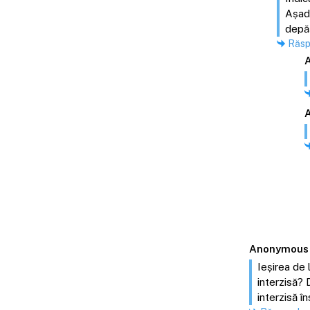
Așada
depăș
Răs
Anonymous
Ieșirea de 
interzisă? 
interzisă 