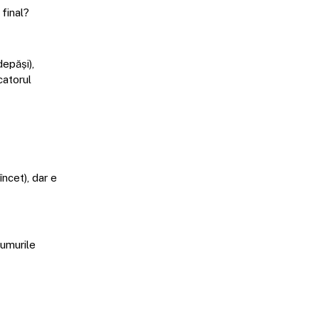
 final?
depăși),
catorul
ncet), dar e
rumurile