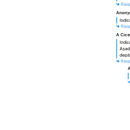
Răs
Anony
Indic
Răs
A Cic
Indic
Așada
depăș
Răs