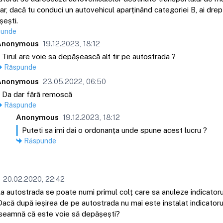
r, dacă tu conduci un autovehicul aparținând categoriei B, ai drep
ești.
punde
Anonymous
19.12.2023, 18:12
Tirul are voie sa depășească alt tir pe autostrada ?
Răspunde
Anonymous
23.05.2022, 06:50
Da dar fără remoscă
Răspunde
Anonymous
19.12.2023, 18:12
Puteti sa imi dai o ordonanța unde spune acest lucru ?
Răspunde
20.02.2020, 22:42
la autostrada se poate numi primul colț care sa anuleze indicator
Dacă după ieșirea de pe autostrada nu mai este instalat indicator
înseamnă că este voie să depășești?