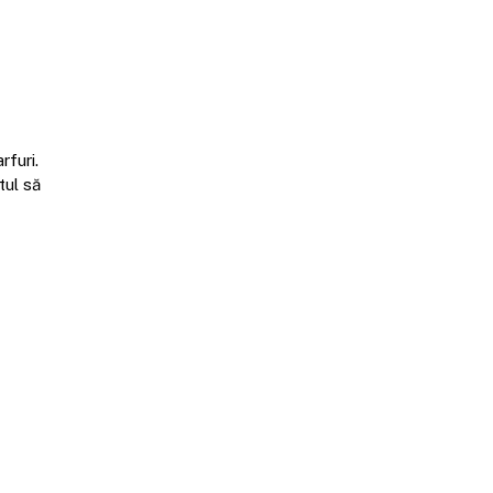
rfuri.
tul să