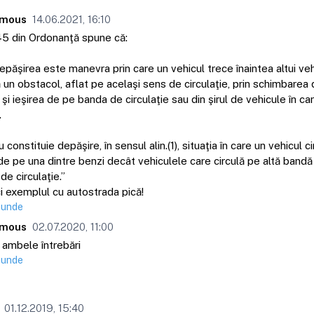
mous
14.06.2021, 16:10
45 din Ordonanţă spune că:
Depăşirea este manevra prin care un vehicul trece înaintea altui veh
 un obstacol, aflat pe acelaşi sens de circulaţie, prin schimbarea 
şi ieşirea de pe banda de circulaţie sau din şirul de vehicule în ca
.
u constituie depăşire, în sensul alin.(1), situaţia în care un vehicul c
e pe una dintre benzi decât vehiculele care circulă pe altă bandă 
de circulaţie.”
ci exemplul cu autostrada pică!
punde
mous
02.07.2020, 11:00
 ambele întrebări
punde
01.12.2019, 15:40