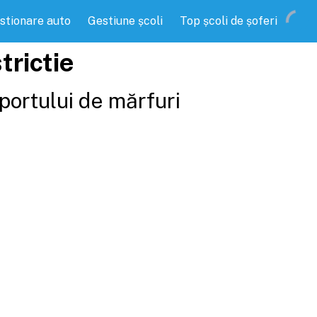
stionare auto
Gestiune școli
Top școli de șoferi
trictie
portului de mărfuri