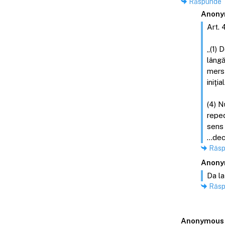
Răspunde
Anony
Art. 
„(1) 
lângă
mers 
iniţial
(4) N
reped
sens 
...de
Răs
Anony
Da la
Răs
Anonymous