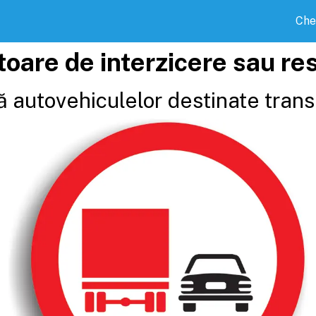
Che
toare de interzicere sau res
ă autovehiculelor destinate trans