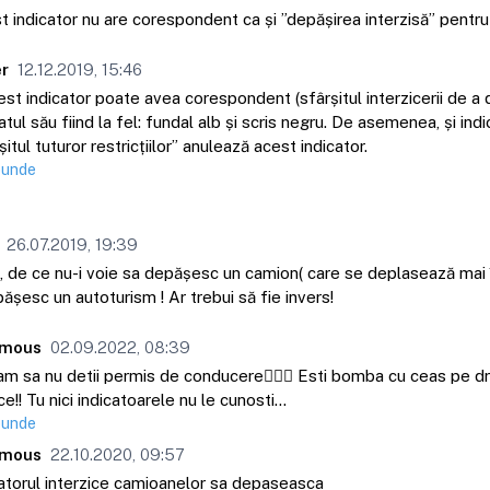
 indicator nu are corespondent ca și ”depășirea interzisă” pentru
r
12.12.2019, 15:46
est indicator poate avea corespondent (sfârșitul interzicerii de a 
tul său fiind la fel: fundal alb și scris negru. De asemenea, și indi
șitul tuturor restricțiilor” anulează acest indicator.
punde
26.07.2019, 19:39
, de ce nu-i voie sa depășesc un camion( care se deplasează mai î
ășesc un autoturism ! Ar trebui să fie invers!
mous
02.09.2022, 08:39
m sa nu detii permis de conducere🤦🏼‍♂️ Esti bomba cu ceas pe d
ce!! Tu nici indicatoarele nu le cunosti…
punde
mous
22.10.2020, 09:57
atorul interzice camioanelor sa depaseasca