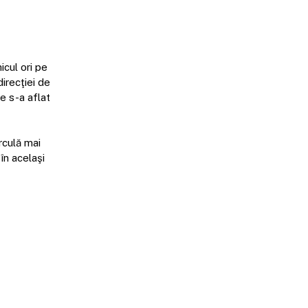
icul ori pe
direcţiei de
re s-a aflat
irculă mai
în acelaşi