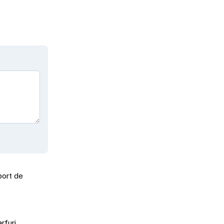
port de
rfuri.