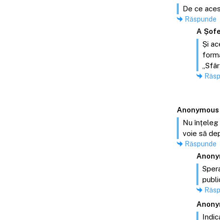
De ce acest
Răspunde
A Șofe
Și ac
forma
„Sfâr
Răs
Anonymous
Nu înțeleg 
voie să dep
Răspunde
Anony
Spera
publi
Răs
Anony
Indic