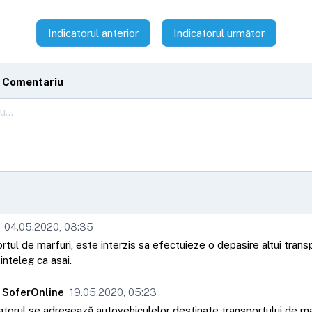
Indicatorul anterior
Indicatorul următor
 Comentariu
04.05.2020, 08:35
tul de marfuri, este interzis sa efectuieze o depasire altui trans
 inteleg ca asai.
 SoferOnline
19.05.2020, 05:23
atorul se adresează autovehiculelor destinate transportului de ma