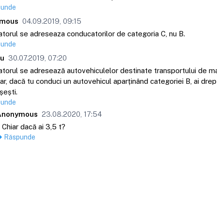
punde
mous
04.09.2019, 09:15
atorul se adreseaza conducatorilor de categoria C, nu B.
punde
eu
30.07.2019, 07:20
atorul se adresează autovehiculelor destinate transportului de ma
r, dacă tu conduci un autovehicul aparținând categoriei B, ai drep
ești.
punde
Anonymous
23.08.2020, 17:54
Chiar dacă ai 3,5 t?
Răspunde