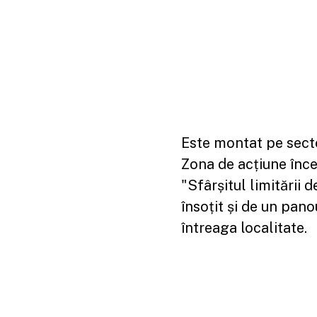
Este montat pe secto
Zona de acțiune încep
"Sfârșitul limitării d
însoțit și de un pano
întreaga localitate.