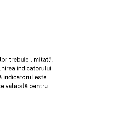
or trebuie limitată.
lnirea indicatorului
că indicatorul este
ste valabilă pentru