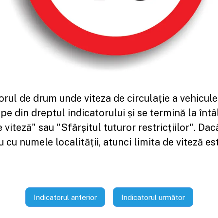
rul de drum unde viteza de circulație a vehiculel
e din dreptul indicatorului și se termină la întâ
e viteză" sau "Sfârșitul tuturor restricțiilor". Da
u cu numele localității, atunci limita de viteză e
Indicatorul anterior
Indicatorul următor