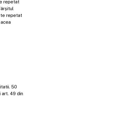
ie repetat
ârșitul
este repetat
a acea
tatii. 50
art. 49 din