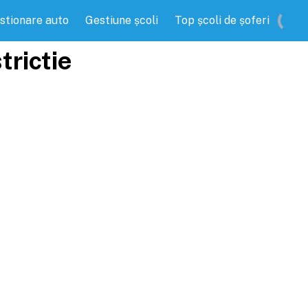
stionare auto
Gestiune școli
Top școli de șoferi
trictie