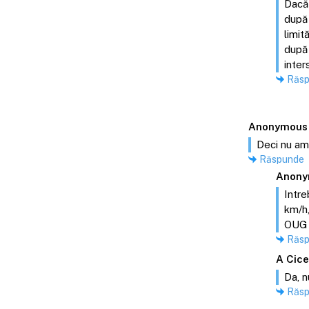
Dacă 
după 
limit
după 
inter
Răs
Anonymous
Deci nu am
Răspunde
Anony
Intre
km/h,
OUG 1
Răs
A Cic
Da, n
Răs