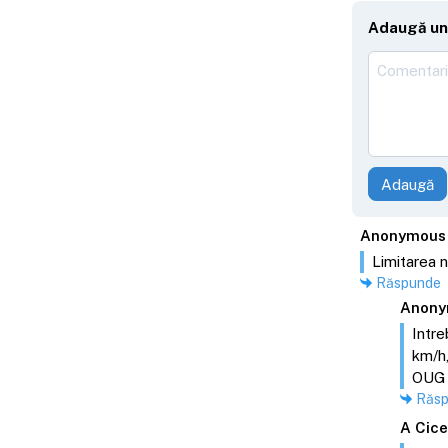
Adaugă un
Adaugă
Anonymous
Limitarea n
Răspunde
Anony
Intre
km/h,
OUG 1
Răs
A Cic