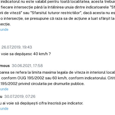
inidicatorul nu este valabil pentru toată localitatea, acesta trebu
fiecare intersecție până la întâlnirea unuia dintre indicatoarele "Sf
ării de viteză" sau "Sfarsitul tuturor restrictiilor", dacă acesta nu 
o intersecție, se presupune că raza sa de acțiune a luat sfârșit l
secție.
punde
26.07.2019, 19:43
 voie sa depășesc 40 km/h ?
mous
30.06.2021, 17:58
barea se refera la limita maxima legala de viteza in interiorul locali
 conform OUG 195/2002 sau 60 km/h, conform indicatorului. Cititi 
95/2002 privind circulatia pe drumurile publice.
punde
eu
30.07.2019, 07:26
u ai voie să depășești cifra înscrisă pe indicator.
punde