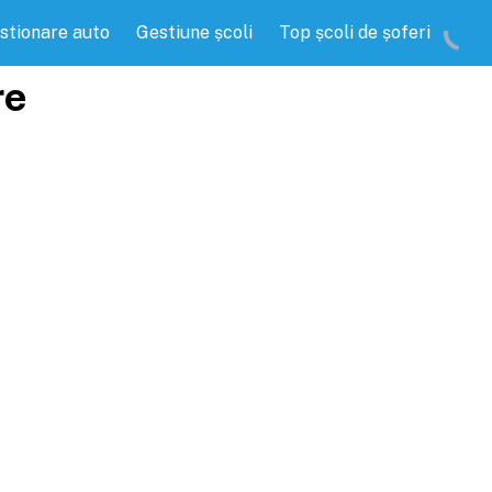
stionare auto
Gestiune școli
Top școli de șoferi
re