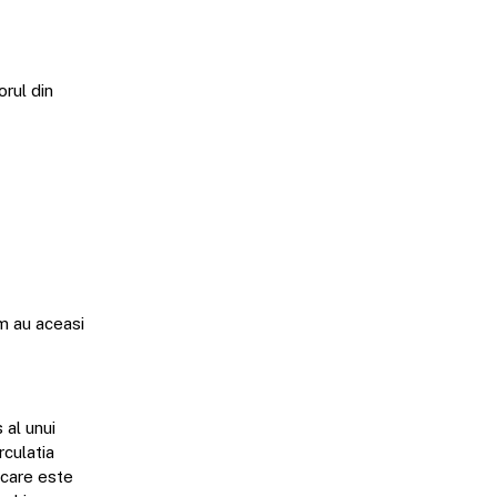
orul din
m au aceasi
 al unui
rculatia
 care este