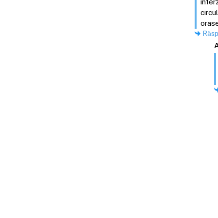
inter
circu
orase
Răs