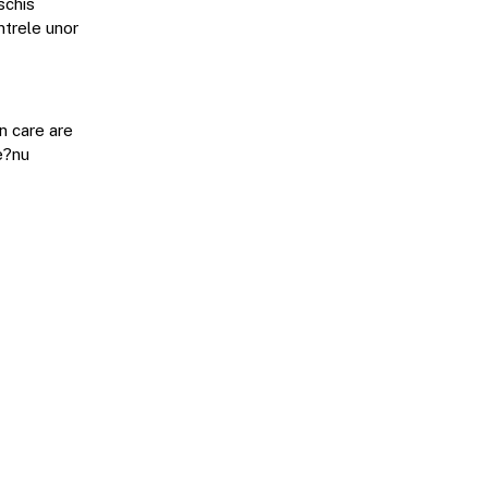
schis
entrele unor
în care are
e?nu