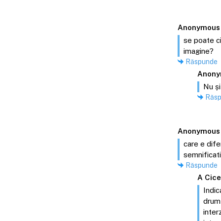
Anonymous
se poate ci
imagine?
Răspunde
Anony
Nu și
Răs
Anonymous
care e dif
semnificat
Răspunde
A Cic
Indic
drum 
inter