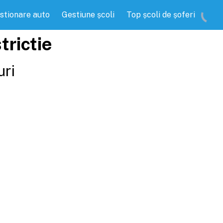
stionare auto
Gestiune școli
Top școli de șoferi
trictie
uri