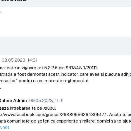
03.05.2023, 14:31
mai este in viguare art 5.2.2.6 din SR1848-1/2011?
strada a fost demontat acest indicator, care avea si placuta aditi
veranilor" pentru ca nu mai este reglementat
.
Online Admin
09.05.2023, 11:01
ază întrebarea ta pe grupul
s://www.facebook.com/groups/2638065626430517/ . Acolo te a
agă comunitate de șoferi cu experiențe similare, dornici să te ajut
punde