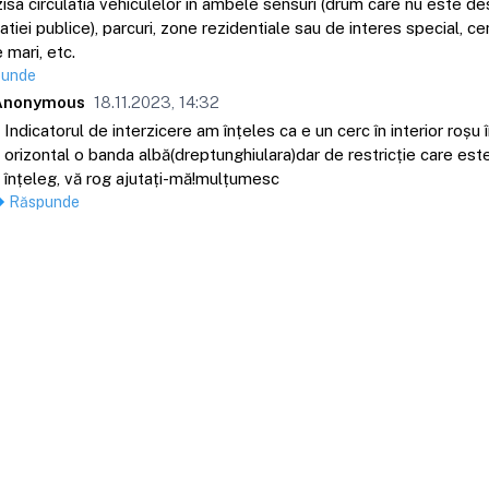
zisa circulatia vehiculelor în ambele sensuri (drum care nu este de
latiei publice), parcuri, zone rezidentiale sau de interes special, c
 mari, etc.
punde
Anonymous
18.11.2023, 14:32
Indicatorul de interzicere am înțeles ca e un cerc în interior roșu 
orizontal o banda albă(dreptunghiulara)dar de restricție care est
înțeleg, vă rog ajutați-mă!mulțumesc
Răspunde