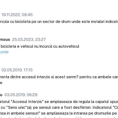
19.11.2022, 08:45
rcula cu bicicleta pe un sector de drum unde este instalat indicat
mous
25.03.2023, 23:27
 bicicleta e vehicul nu încurcă cu autovehicul
punde
02.05.2019, 17:15
erenta dintre accesul interzis si acest semn? pentru ca ambele ca
ie
eu
03.05.2019, 06:29
atorul "Accesul Interzis" se amplaseaza de regula la capatul opus
cu ''Sens unic''(a), pe sensul care a fost desfiintat. Indicatorul "Ci
zisa in ambele sensuri" se amplaseaza la intrarea pe drumurile pe