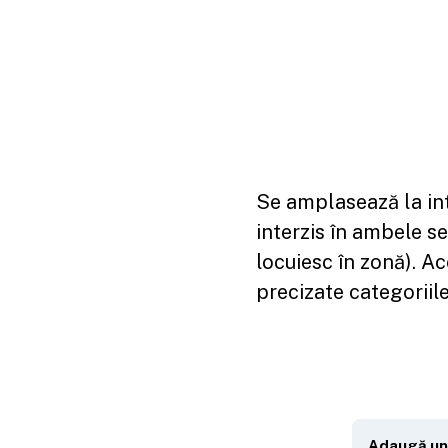
Se amplasează la int
interzis în ambele s
locuiesc în zonă). Ac
precizate categoriil
Adaugă un