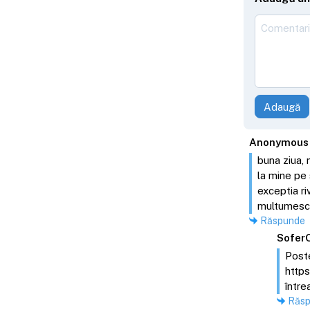
Adaugă
Anonymous
buna ziua, 
la mine pe 
exceptia ri
multumesc
Răspunde
Sofer
Poste
http
între
Răs