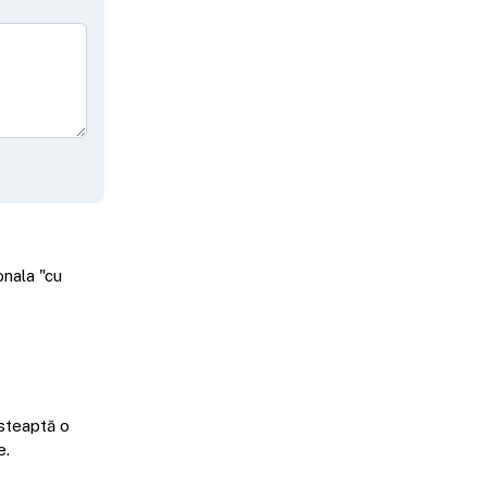
onala "cu
steaptă o
e.