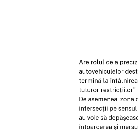
Are rolul de a preci
autovehiculelor dest
termină la întâlnirea
tuturor restricțiilor
De asemenea, zona de
intersecții pe sensu
au voie să depășească
întoarcerea și mersul