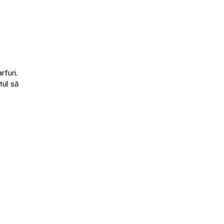
rfuri.
tul să