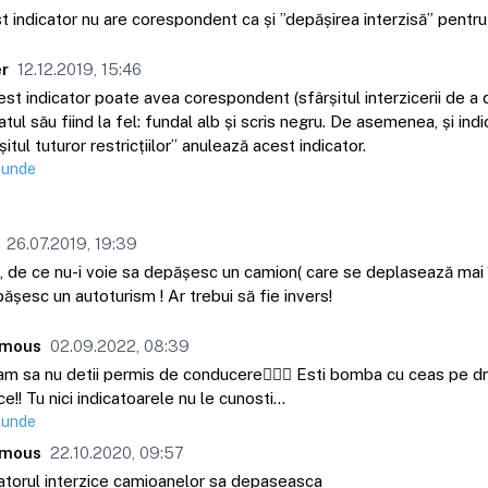
 indicator nu are corespondent ca și ”depășirea interzisă” pentru
r
12.12.2019, 15:46
est indicator poate avea corespondent (sfârșitul interzicerii de a 
tul său fiind la fel: fundal alb și scris negru. De asemenea, și indi
șitul tuturor restricțiilor” anulează acest indicator.
punde
26.07.2019, 19:39
, de ce nu-i voie sa depășesc un camion( care se deplasează mai î
ășesc un autoturism ! Ar trebui să fie invers!
mous
02.09.2022, 08:39
m sa nu detii permis de conducere🤦🏼‍♂️ Esti bomba cu ceas pe d
ce!! Tu nici indicatoarele nu le cunosti…
punde
mous
22.10.2020, 09:57
atorul interzice camioanelor sa depaseasca