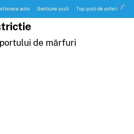
stionare auto
Gestiune școli
Top școli de șoferi
trictie
portului de mărfuri