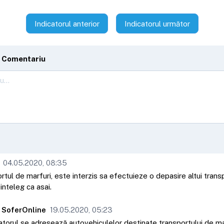
Indicatorul anterior
Indicatorul următor
 Comentariu
04.05.2020, 08:35
tul de marfuri, este interzis sa efectuieze o depasire altui trans
 inteleg ca asai.
 SoferOnline
19.05.2020, 05:23
atorul se adresează autovehiculelor destinate transportului de ma