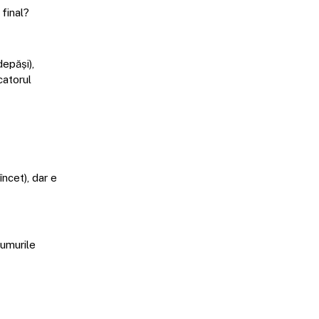
 final?
depăși),
catorul
ncet), dar e
rumurile