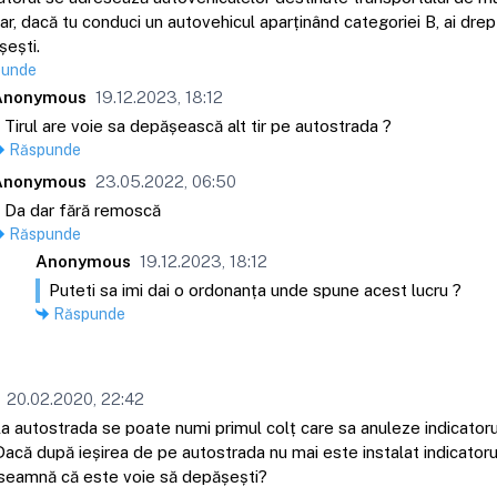
r, dacă tu conduci un autovehicul aparținând categoriei B, ai drep
ești.
punde
Anonymous
19.12.2023, 18:12
Tirul are voie sa depășească alt tir pe autostrada ?
Răspunde
Anonymous
23.05.2022, 06:50
Da dar fără remoscă
Răspunde
Anonymous
19.12.2023, 18:12
Puteti sa imi dai o ordonanța unde spune acest lucru ?
Răspunde
20.02.2020, 22:42
la autostrada se poate numi primul colț care sa anuleze indicator
Dacă după ieșirea de pe autostrada nu mai este instalat indicator
înseamnă că este voie să depășești?