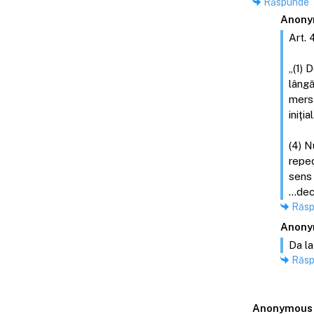
Răspunde
Anony
Art. 
„(1) 
lângă
mers 
iniţial
(4) N
reped
sens 
...de
Răs
Anony
Da la
Răs
Anonymous