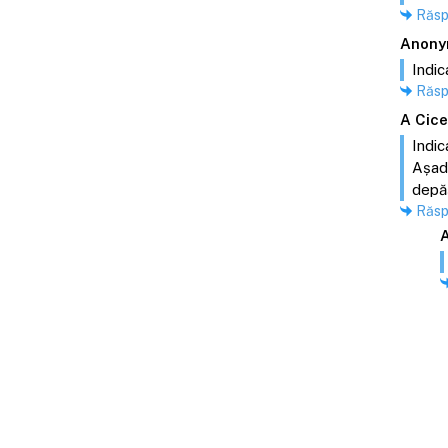
Răs
Anony
Indic
Răs
A Cic
Indic
Așada
depăș
Răs