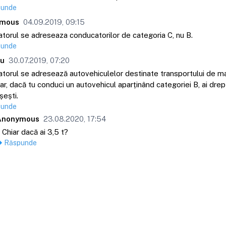
punde
mous
04.09.2019, 09:15
atorul se adreseaza conducatorilor de categoria C, nu B.
punde
eu
30.07.2019, 07:20
atorul se adresează autovehiculelor destinate transportului de ma
r, dacă tu conduci un autovehicul aparținând categoriei B, ai drep
ești.
punde
Anonymous
23.08.2020, 17:54
Chiar dacă ai 3,5 t?
Răspunde