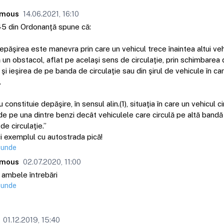
mous
14.06.2021, 16:10
45 din Ordonanţă spune că:
Depăşirea este manevra prin care un vehicul trece înaintea altui veh
 un obstacol, aflat pe acelaşi sens de circulaţie, prin schimbarea 
şi ieşirea de pe banda de circulaţie sau din şirul de vehicule în ca
.
u constituie depăşire, în sensul alin.(1), situaţia în care un vehicul c
e pe una dintre benzi decât vehiculele care circulă pe altă bandă 
de circulaţie.”
ci exemplul cu autostrada pică!
punde
mous
02.07.2020, 11:00
 ambele întrebări
punde
01.12.2019, 15:40