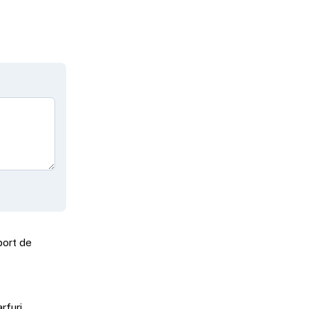
port de
rfuri.