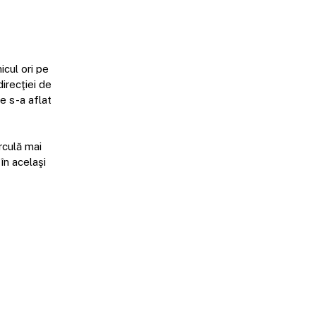
icul ori pe
direcţiei de
re s-a aflat
irculă mai
în acelaşi