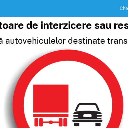
Che
toare de interzicere sau res
ă autovehiculelor destinate trans