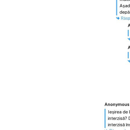
Așada
depăș
Răs
Anonymous
Ieșirea de 
interzisă? 
interzisă 