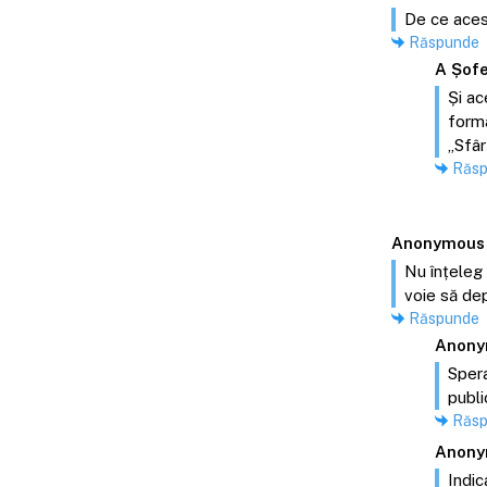
De ce acest
Răspunde
A Șofe
Și ac
forma
„Sfâr
Răs
Anonymous
Nu înțeleg 
voie să dep
Răspunde
Anony
Spera
publi
Răs
Anony
Indic