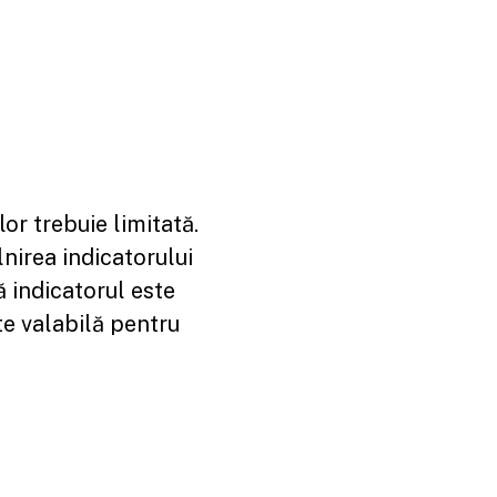
or trebuie limitată.
lnirea indicatorului
că indicatorul este
ste valabilă pentru