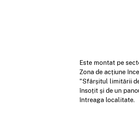
Este montat pe secto
Zona de acțiune încep
"Sfârșitul limitării d
însoțit și de un pano
întreaga localitate.