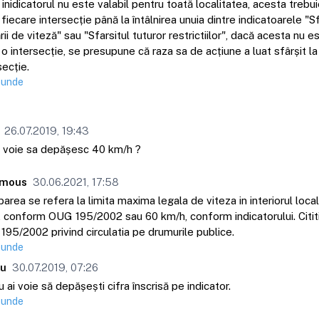
inidicatorul nu este valabil pentru toată localitatea, acesta trebu
fiecare intersecție până la întâlnirea unuia dintre indicatoarele "Sf
ării de viteză" sau "Sfarsitul tuturor restrictiilor", dacă acesta nu 
o intersecție, se presupune că raza sa de acțiune a luat sfârșit l
secție.
punde
26.07.2019, 19:43
 voie sa depășesc 40 km/h ?
mous
30.06.2021, 17:58
barea se refera la limita maxima legala de viteza in interiorul locali
 conform OUG 195/2002 sau 60 km/h, conform indicatorului. Cititi 
95/2002 privind circulatia pe drumurile publice.
punde
eu
30.07.2019, 07:26
u ai voie să depășești cifra înscrisă pe indicator.
punde