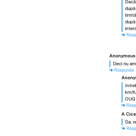
Dacă 
după 
limit
după 
inter
Răs
Anonymous
Deci nu am
Răspunde
Anony
Intre
km/h,
OUG 1
Răs
A Cic
Da, n
Răs