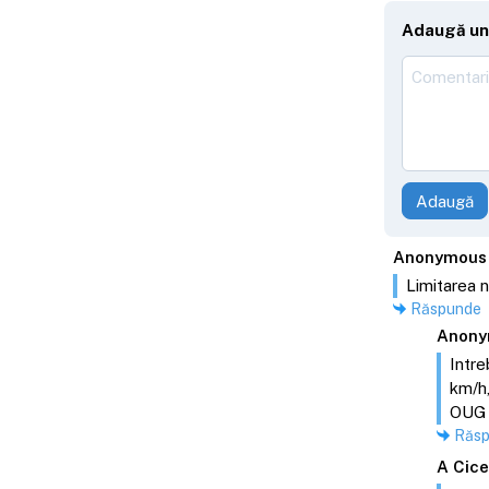
Adaugă un
Adaugă
Anonymous
Limitarea n
Răspunde
Anony
Intre
km/h,
OUG 1
Răs
A Cic