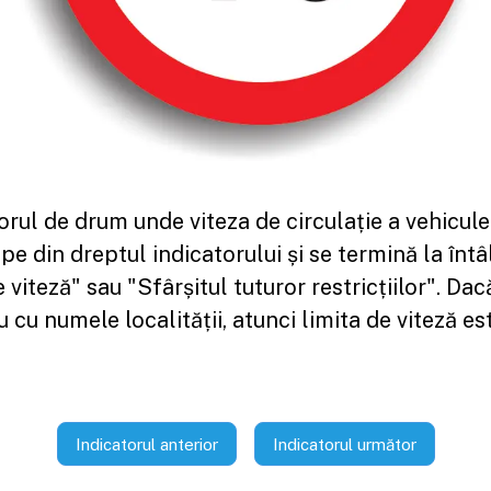
rul de drum unde viteza de circulație a vehiculel
e din dreptul indicatorului și se termină la întâ
e viteză" sau "Sfârșitul tuturor restricțiilor". Da
u cu numele localității, atunci limita de viteză e
Indicatorul anterior
Indicatorul următor