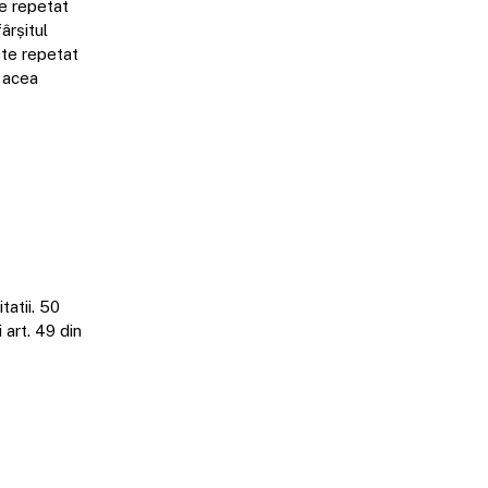
ie repetat
ârșitul
este repetat
a acea
tatii. 50
art. 49 din