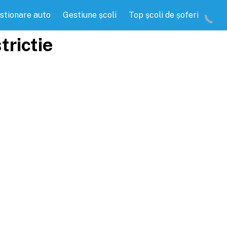
stionare auto
Gestiune școli
Top școli de șoferi
trictie