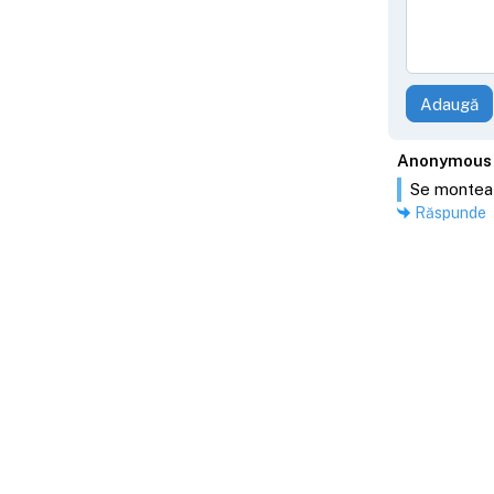
Adaugă
Anonymous
Se monteaz
Răspunde