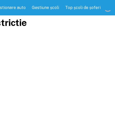
stionare auto
Gestiune școli
Top școli de șoferi
trictie