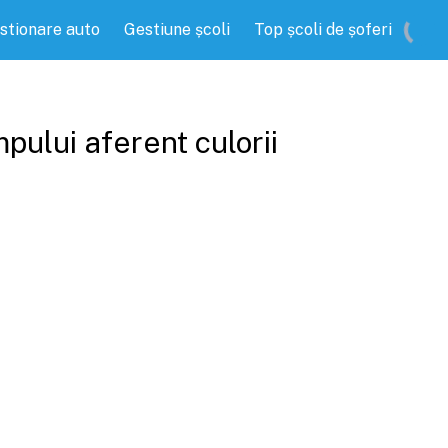
stionare auto
Gestiune școli
Top școli de șoferi
pului aferent culorii