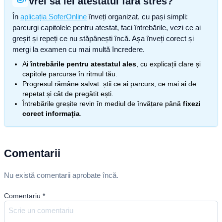
Vrei să iei atestatul fără stres?
În
aplicația SoferOnline
înveți organizat, cu pași simpli:
parcurgi capitolele pentru atestat, faci întrebările, vezi ce ai
greșit și repeți ce nu stăpânești încă. Așa înveți corect și
mergi la examen cu mai multă încredere.
Ai
întrebările pentru atestatul ales
, cu explicații clare și
capitole parcurse în ritmul tău.
Progresul rămâne salvat: știi ce ai parcurs, ce mai ai de
repetat și cât de pregătit ești.
Întrebările greșite revin în mediul de învățare până
fixezi
corect informația
.
Comentarii
Nu există comentarii aprobate încă.
Comentariu
*