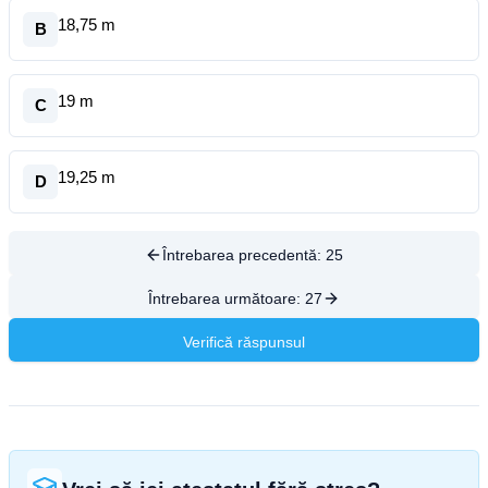
18,75 m
B
19 m
C
19,25 m
D
Întrebarea precedentă:
25
Întrebarea următoare:
27
Verifică răspunsul