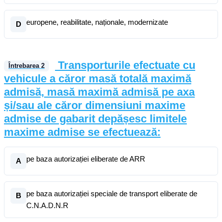
europene, reabilitate, naționale, modernizate
D
Transporturile efectuate cu
Întrebarea
2
vehicule a căror masă totală maximă
admisă, masă maximă admisă pe axa
și/sau ale căror dimensiuni maxime
admise de gabarit depășesc limitele
maxime admise se efectuează:
pe baza autorizației eliberate de ARR
A
pe baza autorizației speciale de transport eliberate de
B
C.N.A.D.N.R