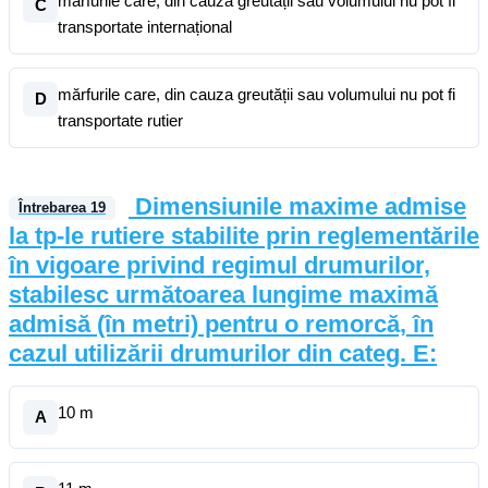
mărfurile care, din cauza greutății sau volumului nu pot fi
C
transportate internațional
mărfurile care, din cauza greutății sau volumului nu pot fi
D
transportate rutier
Dimensiunile maxime admise
Întrebarea
19
la tp-le rutiere stabilite prin reglementările
în vigoare privind regimul drumurilor,
stabilesc următoarea lungime maximă
admisă (în metri) pentru o remorcă, în
cazul utilizării drumurilor din categ. E:
10 m
A