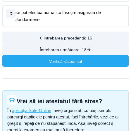
se pot efectua numai cu însoțire asigurata de
D
Jandarmerie
Întrebarea precedentă:
16
Întrebarea următoare:
18
Verifică răspunsul
Vrei să iei atestatul fără stres?
În
aplicația SoferOnline
înveți organizat, cu pași simpli:
parcurgi capitolele pentru atestat, faci întrebările, vezi ce ai
greșit și repeți ce nu stăpânești încă. Așa înveți corect și
mergi la examen cu mai multă încredere.