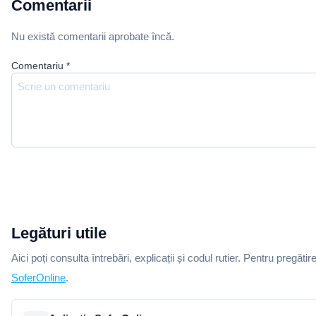
Comentarii
Nu există comentarii aprobate încă.
Comentariu
*
Legături utile
Aici poți consulta întrebări, explicații și codul rutier. Pentru pregătir
SoferOnline
.