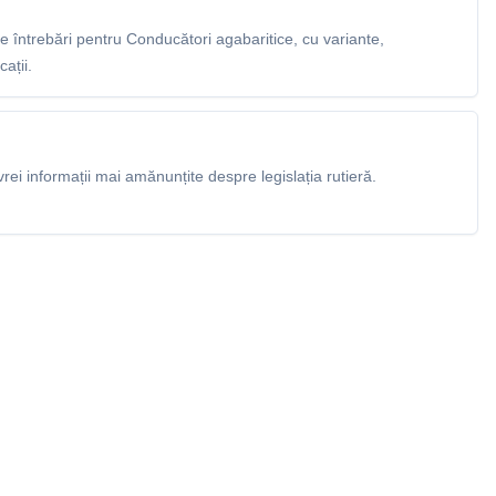
 întrebări pentru Conducători agabaritice, cu variante,
ații.
rei informații mai amănunțite despre legislația rutieră.