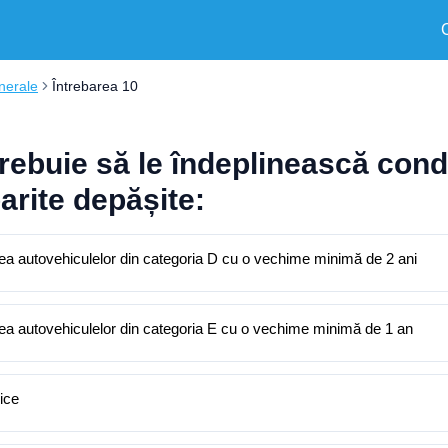
nerale
Întrebarea 10
 trebuie să le îndeplinească con
arite depășite:
ea autovehiculelor din categoria D cu o vechime minimă de 2 ani
ea autovehiculelor din categoria E cu o vechime minimă de 1 an
ice