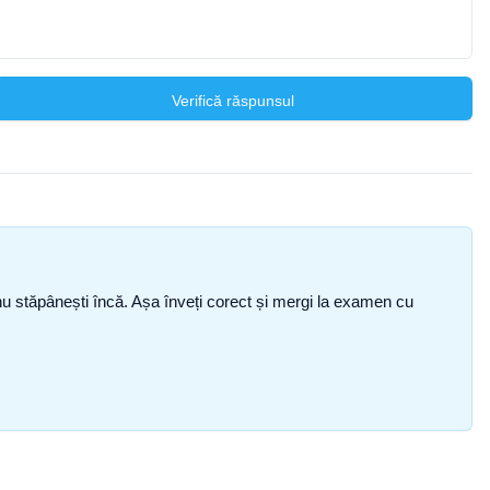
Verifică răspunsul
ce nu stăpânești încă. Așa înveți corect și mergi la examen cu