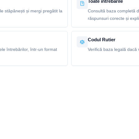
Toate întrebările
le stăpânești și mergi pregătit la
Consultă baza completă de
răspunsuri corecte și explic
Codul Rutier
e întrebărilor, într-un format
Verifică baza legală dacă v