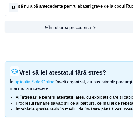
să nu aibă antecedente pentru abateri grave de la codul Rutie
D
Întrebarea precedentă:
9
Vrei să iei atestatul fără stres?
În
aplicația SoferOnline
înveți organizat, cu pași simpli: parcurgi 
mai multă încredere.
Ai
întrebările pentru atestatul ales
, cu explicații clare și cap
Progresul rămâne salvat: știi ce ai parcurs, ce mai ai de repetat
Întrebările greșite revin în mediul de învățare până
fixezi cor