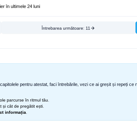
r în ultimele 24 luni
Întrebarea următoare:
11
capitolele pentru atestat, faci întrebările, vezi ce ai greșit și repeți 
itole parcurse în ritmul tău.
 și cât de pregătit ești.
ect informația
.