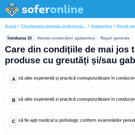
Acasă
Chestionare atestate profesional...
Agabaritice
Reguli ge
Întrebarea 10
Atestat conducători agabaritice
Reguli generale
Care din condițiile de mai jos
produse cu greutăți și/sau gab
să aibe experiență și practică corespunzătoare în conducer
A
să aibe experiență și practică corespunzătoare în conducer
B
să fie apți medical și psihologic conform examinărilor period
C