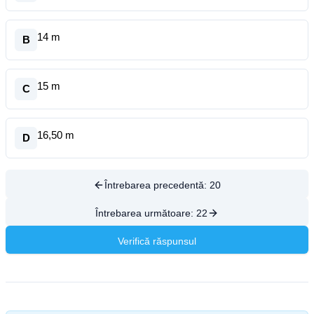
14 m
B
15 m
C
16,50 m
D
Întrebarea precedentă:
20
Întrebarea următoare:
22
Verifică răspunsul