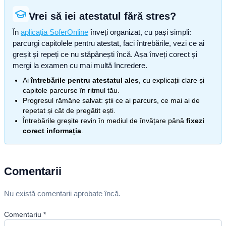
Vrei să iei atestatul fără stres?
În
aplicația SoferOnline
înveți organizat, cu pași simpli:
parcurgi capitolele pentru atestat, faci întrebările, vezi ce ai
greșit și repeți ce nu stăpânești încă. Așa înveți corect și
mergi la examen cu mai multă încredere.
Ai
întrebările pentru atestatul ales
, cu explicații clare și
capitole parcurse în ritmul tău.
Progresul rămâne salvat: știi ce ai parcurs, ce mai ai de
repetat și cât de pregătit ești.
Întrebările greșite revin în mediul de învățare până
fixezi
corect informația
.
Comentarii
Nu există comentarii aprobate încă.
Comentariu
*