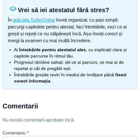
Vrei să iei atestatul fără stres?
În
aplicația SoferOnline
înveți organizat, cu pași simpli:
parcurgi capitolele pentru atestat, faci întrebările, vezi ce ai
greșit și repeți ce nu stăpânești încă. Așa înveți corect și
mergi la examen cu mai multă încredere.
Ai
întrebările pentru atestatul ales
, cu explicații clare și
capitole parcurse în ritmul tău.
Progresul rămâne salvat: știi ce ai parcurs, ce mai ai de
repetat și cât de pregătit ești.
Întrebările greșite revin în mediul de învățare până
fixezi
corect informația
.
Comentarii
Nu există comentarii aprobate încă.
Comentariu
*