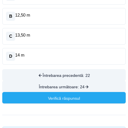
12,50 m
B
13,50 m
C
14 m
D
Întrebarea precedentă:
22
Întrebarea următoare:
24
Verifică răspunsul