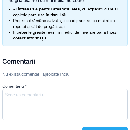
mergi la examen cu mai multă încredere.
Ai
întrebările pentru atestatul ales
, cu explicații clare și
capitole parcurse în ritmul tău.
Progresul rămâne salvat: știi ce ai parcurs, ce mai ai de
repetat și cât de pregătit ești.
Întrebările greșite revin în mediul de învățare până
fixezi
corect informația
.
Comentarii
Nu există comentarii aprobate încă.
Comentariu
*