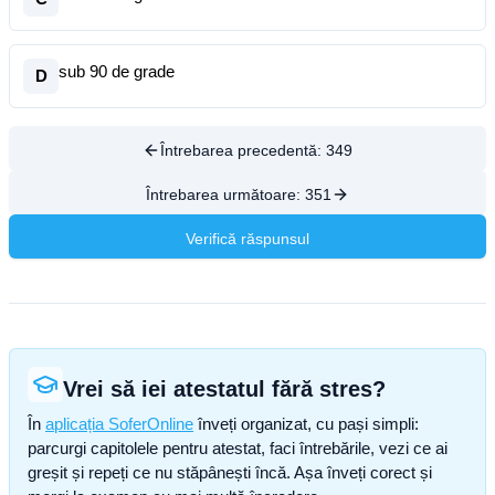
sub 90 de grade
D
Întrebarea precedentă:
349
Întrebarea următoare:
351
Verifică răspunsul
Vrei să iei atestatul fără stres?
În
aplicația SoferOnline
înveți organizat, cu pași simpli:
parcurgi capitolele pentru atestat, faci întrebările, vezi ce ai
greșit și repeți ce nu stăpânești încă. Așa înveți corect și