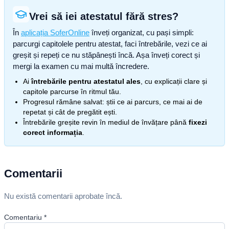
Vrei să iei atestatul fără stres?
În
aplicația SoferOnline
înveți organizat, cu pași simpli:
parcurgi capitolele pentru atestat, faci întrebările, vezi ce ai
greșit și repeți ce nu stăpânești încă. Așa înveți corect și
mergi la examen cu mai multă încredere.
Ai
întrebările pentru atestatul ales
, cu explicații clare și
capitole parcurse în ritmul tău.
Progresul rămâne salvat: știi ce ai parcurs, ce mai ai de
repetat și cât de pregătit ești.
Întrebările greșite revin în mediul de învățare până
fixezi
corect informația
.
Comentarii
Nu există comentarii aprobate încă.
Comentariu
*