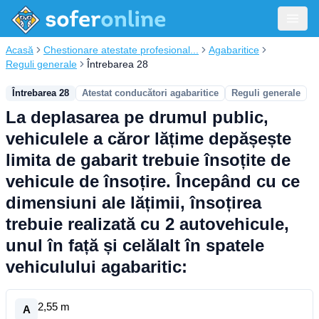
Acasă
Chestionare atestate profesional...
Agabaritice
Reguli generale
Întrebarea 28
Întrebarea 28
Atestat conducători agabaritice
Reguli generale
La deplasarea pe drumul public,
vehiculele a căror lățime depășește
limita de gabarit trebuie însoțite de
vehicule de însoțire. Începând cu ce
dimensiuni ale lățimii, însoțirea
trebuie realizată cu 2 autovehicule,
unul în față și celălalt în spatele
vehiculului agabaritic:
2,55 m
A