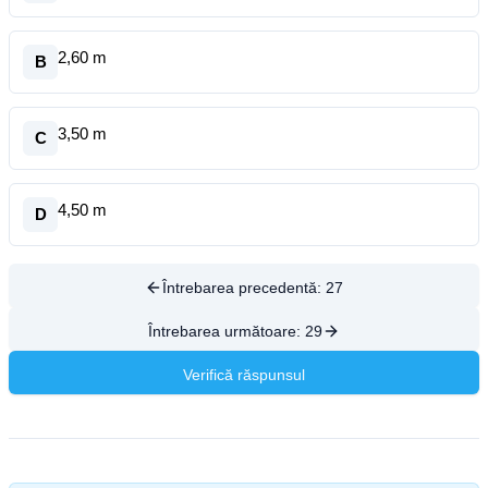
2,60 m
B
3,50 m
C
4,50 m
D
Întrebarea precedentă:
27
Întrebarea următoare:
29
Verifică răspunsul